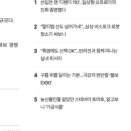
1
선입견 깬 ‘디펜더 110’…일상형 오프로더의
진화 증명했다
규모다.
2
“멀티탭 선도 넘어가네”…삼성 비스포크 로봇
청소기 써보니
확보 경쟁
3
“폭염에도 산책 OK”…반려견과 함께 떠나는
실내 피서지
4
구름 위를 달리는 기분…극강의 편안함 ‘볼보
EX90’
5
농산물인줄 알았던 스테비아 토마토, 알고보
니 ‘가공식품’