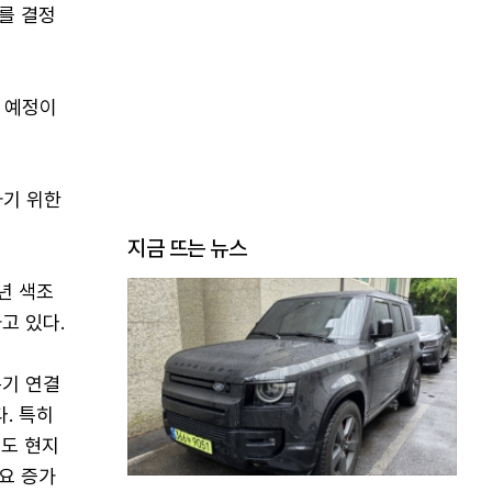
를 결정
할 예정이
하기 위한
지금 뜨는 뉴스
4년 색조
고 있다.
분기 연결
. 특히
출도 현지
수요 증가