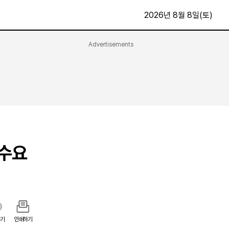
2026년 8월 8일(토)
Advertisements
문화·스포츠
최신
전체
방송
지면보기
가요
구독신청
영화
First Edition
문화
후원하기
 수요
카
종교
제보24시
스포츠
알립니다
여행
기
인쇄하기