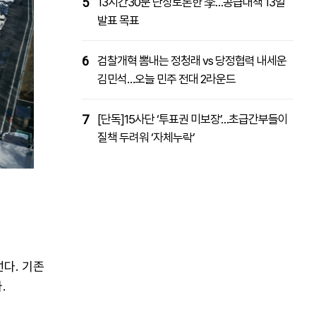
5
13시간30분 난상토론한 李…공급대책 13일
발표 목표
6
검찰개혁 뽐내는 정청래 vs 당정협력 내세운
김민석…오늘 민주 전대 2라운드
7
[단독]15사단 ‘투표권 미보장’…초급간부들이
질책 두려워 ‘자체누락’
다. 기존
.