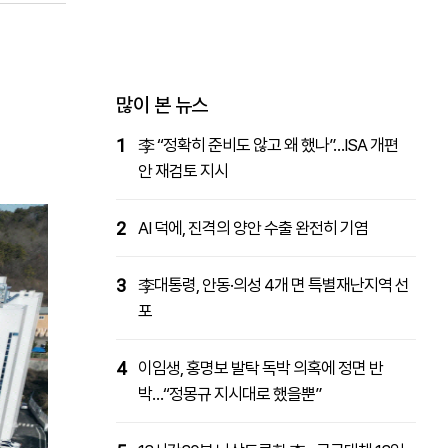
패밀리사이트
마켓파워
아투TV
대학동문골프최강전
많이 본 뉴스
1
李 “정확히 준비도 않고 왜 했나”…ISA 개편
안 재검토 지시
2
AI 덕에, 진격의 양안 수출 완전히 기염
3
李대통령, 안동·의성 4개 면 특별재난지역 선
포
4
이임생, 홍명보 발탁 독박 의혹에 정면 반
박…“정몽규 지시대로 했을뿐”