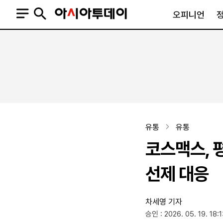
오피니언
오피니언
정치
사회
사설
정치일반
사회일반
칼럼·기고
청와대
사건·사고
기자의 눈
국회·정당
법원·검찰
피플
북한
교육·행정
유통
유통
외교
노동·복지·환경
코스맥스, 
국방
보건·의학
정부
선제 대응
차세영 기자
SNS
승인 : 2026. 05. 19. 18:
뉴스스탠드
네이버블로그
아투TV(유튜브)
페이스북