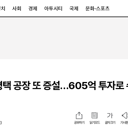
정치
사회
경제
아투시티
국제
문화·스포츠
경제
아투시티
국제
경제일반
종합
세계일반
정책
메트로
아시아·호주
금융·증권
경기·인천
북미
산업
세종·충청
중남미
IT·과학
영남
유럽
평택 공장 또 증설…605억 투자로
부동산
호남
중동·아프리
유통
강원
중기·벤처
제주
13
공유하기
읽기모드
글자크기
기사듣
인스타그램