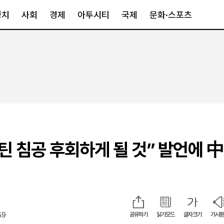
정치
사회
경제
아투시티
국제
문화·스포츠
경제
아투시티
국제
경제일반
종합
세계일반
정책
메트로
아시아·호주
금융·증권
경기·인천
북미
산업
세종·충청
중남미
IT·과학
영남
유럽
틴 침공 후회하게 될 것” 발언에 中
부동산
호남
중동·아프리
유통
강원
중기·벤처
제주
59
공유하기
읽기모드
글자크기
기사듣
인스타그램