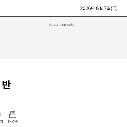
2026년 8월 7일(금)
Advertisements
문화·스포츠
최신
전체
방송
지면보기
가요
구독신청
영화
First Edition
문화
후원하기
 반
카
종교
제보24시
스포츠
알립니다
여행
기
인쇄하기