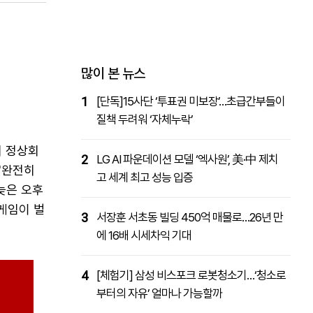
패밀리사이트
마켓파워
아투TV
대학동문골프최강전
많이 본 뉴스
1
[단독]15사단 ‘투표권 미보장’…초급간부들이
질책 두려워 ‘자체누락’
의 정상회
2
LG AI 파운데이션 모델 ‘엑사원’, 美·中 제치
"완전히
고 세계 최고 성능 입증
늦은 오후
게임이 벌
3
서장훈 서초동 빌딩 450억 매물로…26년 만
에 16배 시세차익 기대
4
[체험기] 삼성 비스포크 로봇청소기…‘청소로
부터의 자유’ 얼마나 가능할까