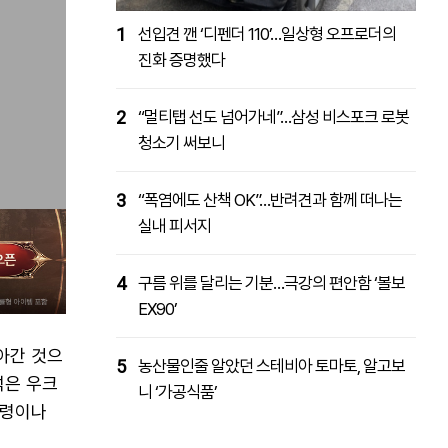
1
선입견 깬 ‘디펜더 110’…일상형 오프로더의
진화 증명했다
2
“멀티탭 선도 넘어가네”…삼성 비스포크 로봇
청소기 써보니
3
“폭염에도 산책 OK”…반려견과 함께 떠나는
실내 피서지
4
구름 위를 달리는 기분…극강의 편안함 ‘볼보
EX90’
아간 것으
5
농산물인줄 알았던 스테비아 토마토, 알고보
석은 우크
니 ‘가공식품’
통령이나