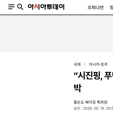
오피니언
오피니언
정치
사회
사설
정치일반
사회일반
칼럼·기고
청와대
사건·사고
기자의 눈
국회·정당
법원·검찰
피플
북한
교육·행정
국제
아시아·호주
외교
노동·복지·환경
“시진핑, 푸
국방
보건·의학
정부
박
홍순도 베이징 특파원
SNS
승인 : 2026. 05. 19. 20:
뉴스스탠드
네이버블로그
아투TV(유튜브)
페이스북