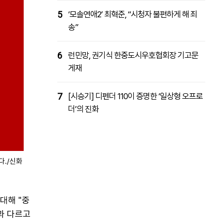
5
‘모솔연애2’ 최혁준, “시청자 불편하게 해 죄
송”
6
런민망, 권기식 한중도시우호협회장 기고문
게재
7
[시승기] 디펜더 110이 증명한 ‘일상형 오프로
더’의 진화
다./신화
대해 "중
과 다르고