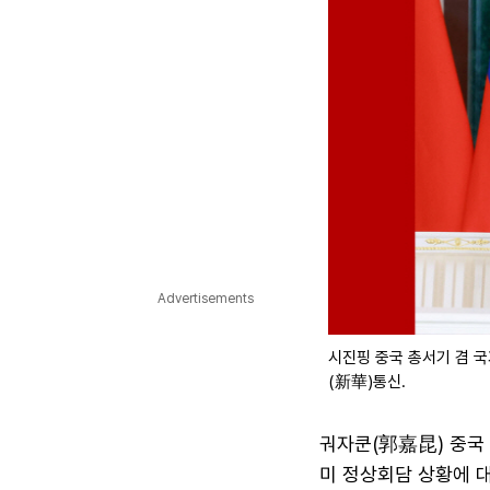
Advertisements
시진핑 중국 총서기 겸 국
(新華)통신.
궈자쿤(郭嘉昆) 중국 
미 정상회담 상황에 