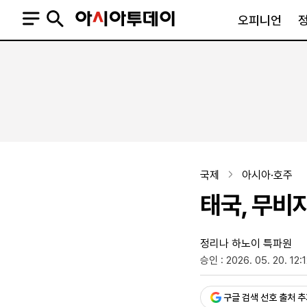
오피니언
오피니언
정치
사회
사설
정치일반
사회일반
칼럼·기고
청와대
사건·사고
기자의 눈
국회·정당
법원·검찰
피플
북한
교육·행정
국제
아시아·호주
외교
노동·복지·환경
태국, 무비
국방
보건·의학
정부
정리나 하노이 특파원
승인 : 2026. 05. 20. 12:
SNS
뉴스스탠드
네이버블로그
아투TV(유튜브)
페이스북
구글 검색 선호 출처 