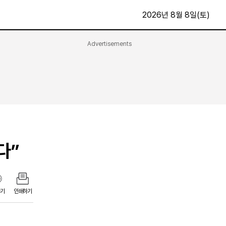
2026년 8월 8일(토)
Advertisements
문화·스포츠
최신
전체
방송
지면보기
가요
구독신청
영화
First Edition
문화
후원하기
다”
카
종교
제보24시
스포츠
알립니다
여행
기
인쇄하기