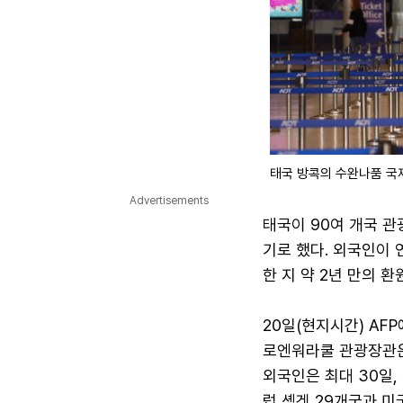
태국 방콕의 수완나품 국
Advertisements
태국이 90여 개국 관
기로 했다. 외국인이 
한 지 약 2년 만의 환
20일(현지시간) AF
로엔워라쿨 관광장관은
외국인은 최대 30일,
럽 솅겐 29개국과 미