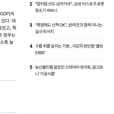
2
“멀티탭 선도 넘어가네”…삼성 비스포크 로봇
청소기 써보니
GDP)의
있다. 태
3
“폭염에도 산책 OK”…반려견과 함께 떠나는
줄었고, 특
실내 피서지
국 정부는
 소폭 늘
4
구름 위를 달리는 기분…극강의 편안함 ‘볼보
EX90’
5
농산물인줄 알았던 스테비아 토마토, 알고보
니 ‘가공식품’