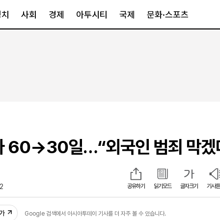
정치
사회
경제
아투시티
국제
문화·스포츠
경제
아투시티
국제
경제일반
종합
세계일반
정책
메트로
아시아·호주
금융·증권
경기·인천
북미
산업
세종·충청
중남미
IT·과학
영남
유럽
자 60→30일…“외국인 범죄 막겠
부동산
호남
중동·아프리
유통
강원
중기·벤처
제주
12
공유하기
읽기모드
글자크기
기사듣
인스타그램
추가
Google 검색에서 아시아투데이 기사를 더 자주 볼 수 있습니다.