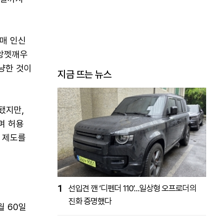
매 인신
푸앙껫깨우
냥한 것이
지금 뜨는 뉴스
됐지만,
며 허용
 제도를
1
선입견 깬 ‘디펜더 110’…일상형 오프로더의
진화 증명했다
월 60일