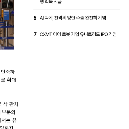
행 회복 시급
6
AI 덕에, 진격의 양안 수출 완전히 기염
7
CXMT 이어 로봇 기업 유니트리도 IPO 기염
 단축하
일로 확대
수라삭 판차
"대부분의
에서는 유
0일까지