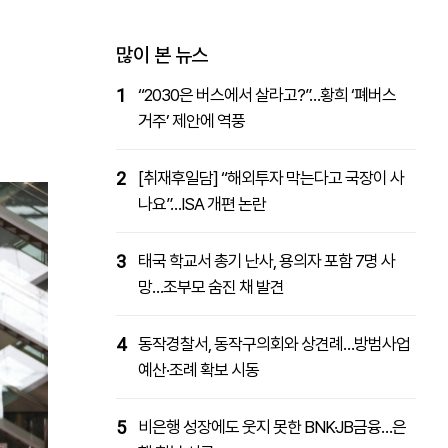
패밀리사이트
마켓파워
아투TV
대학동문골프최강전
많이 본 뉴스
1
“2030은 버스에서 살라고?”…황희 ‘폐버스
거주’ 제안에 역풍
2
[취재후일담] “해외투자 막는다고 국장이 사
나요”…ISA 개편 논란
3
태국 학교서 총기 난사, 용의자 포함 7명 사
망…조부모 숨진 채 발견
4
동작경찰서, 동작구의회와 상견례…방범사업
예산·조례 확보 시동
5
비은행 성장에도 웃지 못한 BNK·JB금융…은