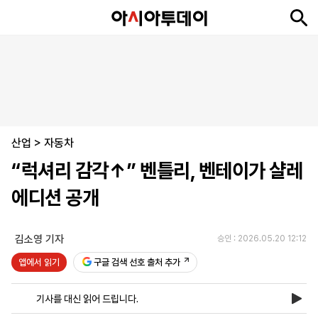
뉴
최
속
정
사
경
국
오
피
아
문
포
스
신
보
치
회
제
제
피
플
투
화
토
니
시
·
산업
언
티
스
>
자동차
포
“럭셔리 감각↑” 벤틀리, 벤테이가 샬레
츠
에디션 공개
ENGLISH
中
Tiếng
文
Việt
김소영 기자
승인 : 2026.05.20 12:12
앱에서 읽기
구글 검색 선호 출처 추가
지
신
후
제
회
앱
면
문
원
보
사
설
기사를 대신 읽어 드립니다.
보
구
하
24
소
치
기
독
기
시
개