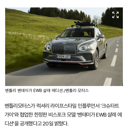
마
운
대
켓
세
학
파
동
워
문
골
프
벤틀리 벤테이가 EWB 샬레 에디션./벤틀리 모터스
벤틀리모터스가 럭셔리 라이프스타일 인플루언서 '크슈타트
가이'와 협업한 한정판 비스포크 모델 '벤테이가 EWB 샬레 에
디션'을 공개했다고 20일 밝혔다.