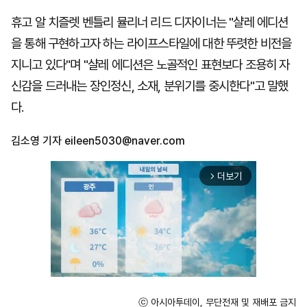
휴고 알 치즐렛 벤틀리 뮬리너 리드 디자이너는 "샬레 에디션
을 통해 구현하고자 하는 라이프스타일에 대한 뚜렷한 비전을
지니고 있다"며 "샬레 에디션은 노골적인 표현보다 조용히 자
신감을 드러내는 장인정신, 소재, 분위기를 중시한다"고 말했
다.
김소영 기자
eileen5030@naver.com
더보기
arrow_forward_ios
ⓒ 아시아투데이, 무단전재 및 재배포 금지