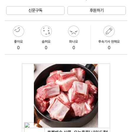
Unmute
신문구독
후원하기
좋아요
슬퍼요
화나요
후속기사 원해요
0
0
0
0