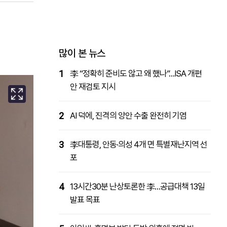
패밀리사이트
마켓파워
아투TV
대학동문골프최강전
많이 본 뉴스
1
李 “정확히 준비도 않고 왜 했나”…ISA 개편
안 재검토 지시
2
AI 덕에, 진격의 양안 수출 완전히 기염
3
李대통령, 안동·의성 4개 면 특별재난지역 선
포
4
13시간30분 난상토론한 李…공급대책 13일
발표 목표