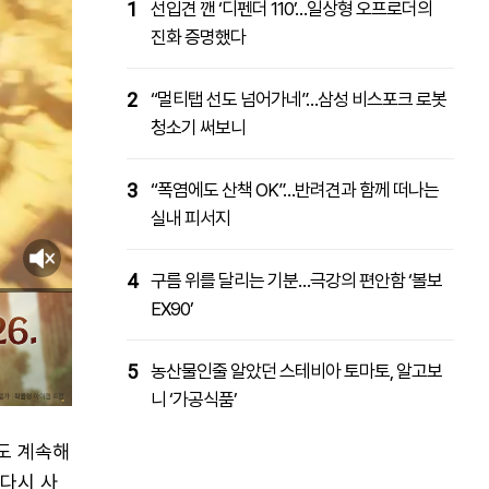
1
선입견 깬 ‘디펜더 110’…일상형 오프로더의
진화 증명했다
2
“멀티탭 선도 넘어가네”…삼성 비스포크 로봇
청소기 써보니
3
“폭염에도 산책 OK”…반려견과 함께 떠나는
실내 피서지
4
구름 위를 달리는 기분…극강의 편안함 ‘볼보
EX90’
5
농산물인줄 알았던 스테비아 토마토, 알고보
니 ‘가공식품’
도 계속해
 다시 사