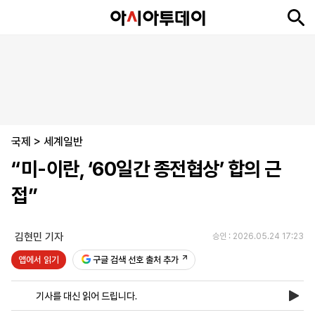
뉴
최
속
정
사
경
국
오
피
아
문
포
스
신
보
치
회
제
제
피
플
투
화
토
니
시
·
국제
언
티
스
>
세계일반
포
“미-이란, ‘60일간 종전협상’ 합의 근
츠
접”
ENGLISH
中
Tiếng
文
Việt
김현민 기자
승인 : 2026.05.24 17:23
앱에서 읽기
구글 검색 선호 출처 추가
지
신
후
제
회
앱
면
문
원
보
사
설
기사를 대신 읽어 드립니다.
보
구
하
24
소
치
기
독
기
시
개