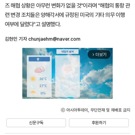
즈 해협 상황은 아무런 변화가 없을 것"이라며 "해협의 통항 관
련 변경 조치들은 양해각서에 규정된 미국의 기타 의무 이행
여부에 달렸다"고 설명했다.
김현민 기자
chunjaehm@naver.com
더보기
arrow_forward_ios
ⓒ 아시아투데이, 무단전재 및 재배포 금지
Unmute
신문구독
후원하기