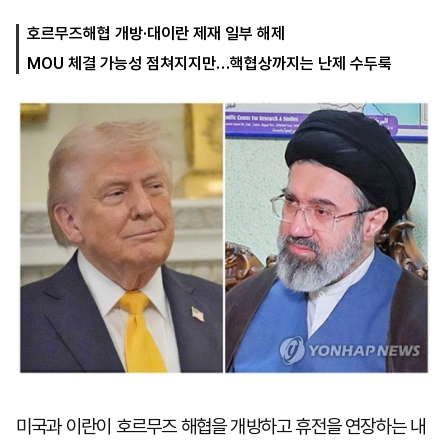
호르무즈해협 개방·대이란 제재 일부 해제
MOU 체결 가능성 점쳐지지만…핵협상까지는 난제 수두룩
마
운
대
켓
세
학
파
동
워
문
골
프
미국과 이란이 호르무즈 해협을 개방하고 휴전을 연장하는 내