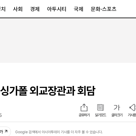
정치
사회
경제
아투시티
국제
문화·스포츠
경제
아투시티
국제
경제일반
종합
세계일반
정책
메트로
아시아·호주
금융·증권
경기·인천
북미
산업
세종·충청
중남미
IT·과학
영남
유럽
일 싱가폴 외교장관과 회담
부동산
호남
중동·아프리
유통
강원
중기·벤처
제주
5
공유하기
읽기모드
글자크기
기사듣
인스타그램
추가
Google 검색에서 아시아투데이 기사를 더 자주 볼 수 있습니다.