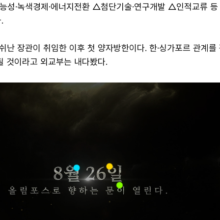
능성·녹색경제·에너지전환 △첨단기술·연구개발 △인적교류 등
.
쉬난 장관이 취임한 이후 첫 양자방한이다. 한·싱가포르 관계를
될 것이라고 외교부는 내다봤다.