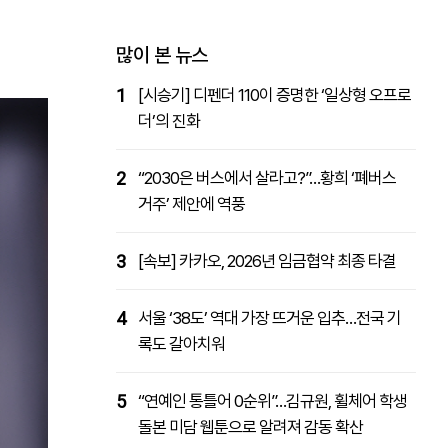
패밀리사이트
마켓파워
아투TV
대학동문골프최강전
많이 본 뉴스
1
[시승기] 디펜더 110이 증명한 ‘일상형 오프로
더’의 진화
2
“2030은 버스에서 살라고?”…황희 ‘폐버스
거주’ 제안에 역풍
3
[속보] 카카오, 2026년 임금협약 최종 타결
4
서울 ‘38도’ 역대 가장 뜨거운 입추…전국 기
록도 갈아치워
5
“연예인 통틀어 0순위”…김규원, 휠체어 학생
돌본 미담 웹툰으로 알려져 감동 확산