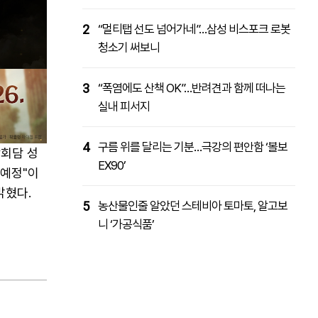
2
“멀티탭 선도 넘어가네”…삼성 비스포크 로봇
청소기 써보니
3
“폭염에도 산책 OK”…반려견과 함께 떠나는
실내 피서지
4
구름 위를 달리는 기분…극강의 편안함 ‘볼보
상회담 성
EX90’
 예정"이
밝혔다.
5
농산물인줄 알았던 스테비아 토마토, 알고보
니 ‘가공식품’