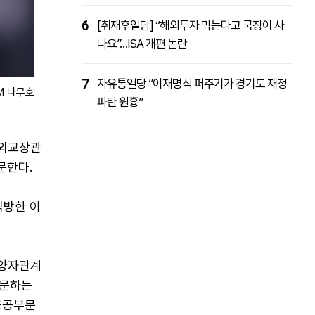
6
[취재후일담] “해외투자 막는다고 국장이 사
나요”…ISA 개편 논란
7
자유통일당 “이재명식 퍼주기가 경기도 재정
M 나무호
파탄 원흉”
 외교장관
문한다.
식방한 이
 양자관계
방문하는
공공부문