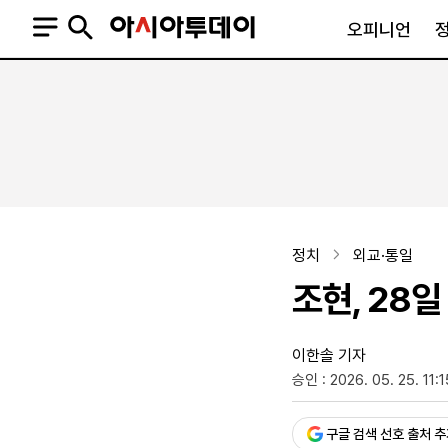
오피니언
오피니언
정치
사회
사설
정치일반
사회일반
칼럼·기고
청와대
사건·사고
기자의 눈
국회·정당
법원·검찰
피플
북한
교육·행정
정치
외교·통일
외교
노동·복지·환경
조현, 28
국방
보건·의학
정부
이한솔 기자
승인 : 2026. 05. 25. 11:1
SNS
뉴스스탠드
네이버블로그
아투TV(유튜브)
페이스북
구글 검색 선호 출처 