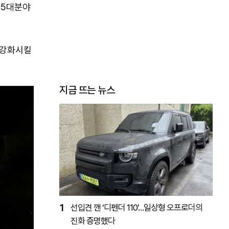
 5대분야
 강화시킬
지금 뜨는 뉴스
1
선입견 깬 ‘디펜더 110’…일상형 오프로더의
진화 증명했다