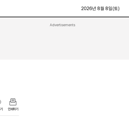
2026년 8월 8일(토)
Advertisements
문화·스포츠
최신
전체
방송
지면보기
가요
구독신청
영화
First Edition
문화
후원하기
카
종교
제보24시
스포츠
알립니다
여행
기
인쇄하기