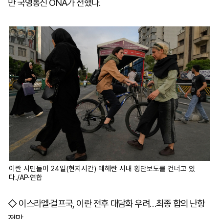
만 국영통신 ONA가 전했다.
이란 시민들이 24일(현지시간) 테헤란 시내 횡단보도를 건너고 있
다./AP·연합
◇ 이스라엘·걸프국, 이란 전후 대담화 우려…최종 합의 난항
전망