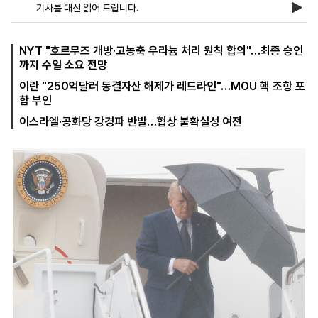
기사를 대신 읽어 드립니다.
마
운
대
NYT "호르무즈 개방·고농축 우라늄 처리 원칙 합의"…최종 승인
켓
세
학
까지 수일 소요 전망
파
동
이란 "250억달러 동결자산 해제가 레드라인"…MOU 핵 조항 포
워
문
골
함 부인
프
이스라엘·공화당 강경파 반발…협상 불확실성 여전