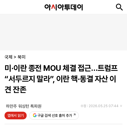
뉴
최
속
정
사
경
국
오
피
아
문
포
스
신
보
치
회
제
제
피
플
투
화
토
니
시
·
국제
언
티
스
>
북미
포
미·이란 종전 MOU 체결 접근…트럼프
츠
“서두르지 말라”, 이란 핵·동결 자산 이
ENGLISH
中
Tiếng
견 잔존
文
Việt
하만주 워싱턴 특파원
수정 : 2026.05.25 07:44
지
신
후
제
회
앱
앱에서 읽기
구글 검색 선호 출처 추가
면
문
원
보
사
설
보
구
하
24
소
치
기
독
기
시
개