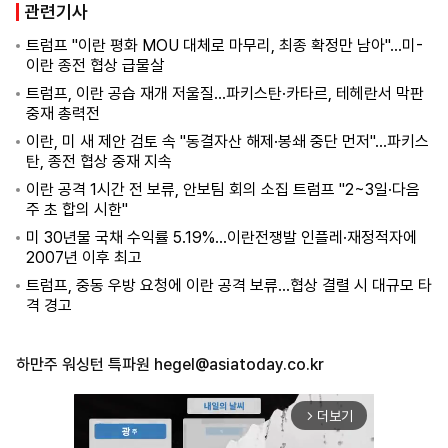
관련기사
트럼프 "이란 평화 MOU 대체로 마무리, 최종 확정만 남아"…미-
이란 종전 협상 급물살
트럼프, 이란 공습 재개 저울질…파키스탄·카타르, 테헤란서 막판
중재 총력전
이란, 미 새 제안 검토 속 "동결자산 해제·봉쇄 중단 먼저"…파키스
탄, 종전 협상 중재 지속
이란 공격 1시간 전 보류, 안보팀 회의 소집 트럼프 "2~3일·다음
주 초 합의 시한"
미 30년물 국채 수익률 5.19%…이란전쟁발 인플레·재정적자에
2007년 이후 최고
트럼프, 중동 우방 요청에 이란 공격 보류…협상 결렬 시 대규모 타
격 경고
하만주 워싱턴 특파원
hegel@asiatoday.co.kr
더보기
arrow_forward_ios