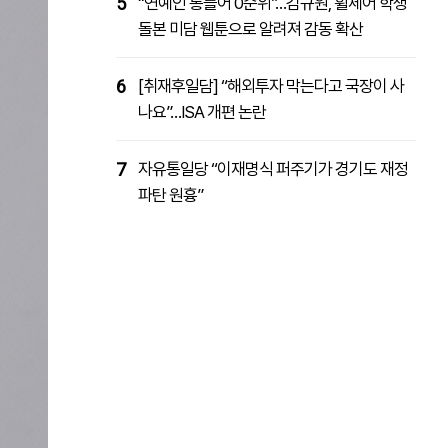
5
“연예인 통틀어 0순위”…김규원, 휠체어 학생
돌본 미담 웹툰으로 알려져 감동 확산
6
[취재후일담] “해외투자 막는다고 국장이 사
나요”…ISA 개편 논란
7
자유통일당 “이재명식 퍼주기가 경기도 재정
파탄 원흉”