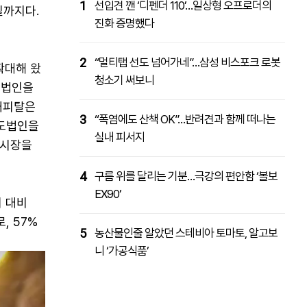
1
선입견 깬 ‘디펜더 110’…일상형 오프로더의
일까지다.
진화 증명했다
2
“멀티탭 선도 넘어가네”…삼성 비스포크 로봇
확대해 왔
청소기 써보니
 법인을
캐피탈은
3
“폭염에도 산책 OK”…반려견과 함께 떠나는
인도법인을
실내 피서지
 시장을
4
구름 위를 달리는 기분…극강의 편안함 ‘볼보
EX90’
기 대비
, 57%
5
농산물인줄 알았던 스테비아 토마토, 알고보
니 ‘가공식품’