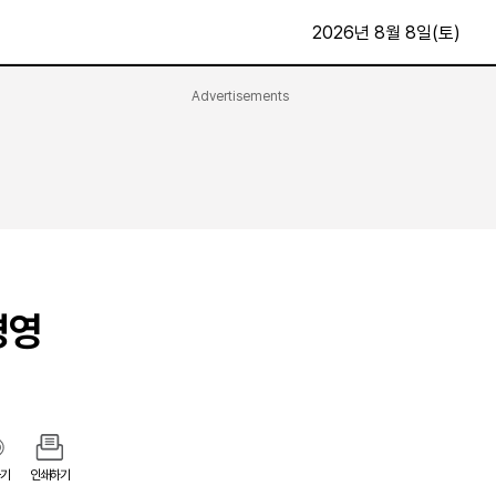
2026년 8월 8일(토)
Advertisements
문화·스포츠
최신
전체
방송
지면보기
가요
구독신청
영화
First Edition
문화
후원하기
경영
카
종교
제보24시
스포츠
알립니다
여행
기
인쇄하기