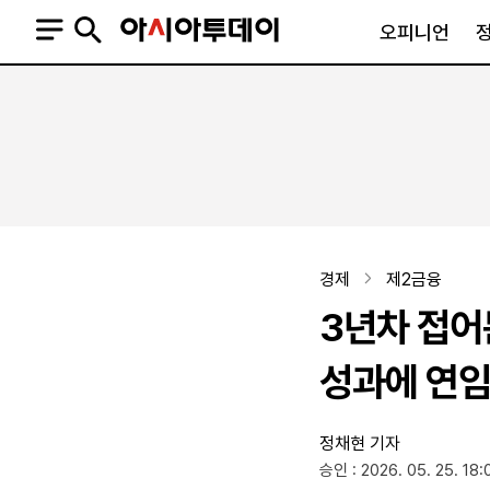
오피니언
오피니언
정치
사회
사설
정치일반
사회일반
칼럼·기고
청와대
사건·사고
기자의 눈
국회·정당
법원·검찰
피플
북한
교육·행정
경제
제2금융
외교
노동·복지·환경
3년차 접어
국방
보건·의학
정부
성과에 연임 
정채현 기자
SNS
승인 : 2026. 05. 25. 18:
뉴스스탠드
네이버블로그
아투TV(유튜브)
페이스북