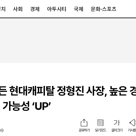
정치
사회
경제
아투시티
국제
문화·스포츠
경제
아투시티
국제
경제일반
종합
세계일반
정책
메트로
아시아·호주
금융·증권
경기·인천
북미
산업
세종·충청
중남미
IT·과학
영남
유럽
든 현대캐피탈 정형진 사장, 높은 
부동산
호남
중동·아프리
유통
강원
가능성 ‘UP’
중기·벤처
제주
09
공유하기
읽기모드
글자크기
기사듣
인스타그램