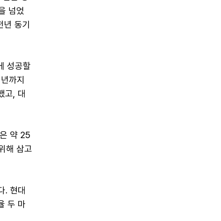
을 넘었
 전년 동기
에 성공할
1년까지
고, 대
 약 25
위해 삼고
. 현대
 두 마