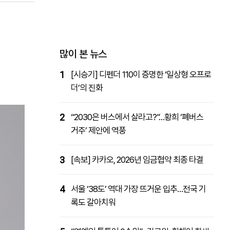
패밀리사이트
마켓파워
아투TV
대학동문골프최강전
많이 본 뉴스
1
[시승기] 디펜더 110이 증명한 ‘일상형 오프로
더’의 진화
2
“2030은 버스에서 살라고?”…황희 ‘폐버스
거주’ 제안에 역풍
3
[속보] 카카오, 2026년 임금협약 최종 타결
4
서울 ‘38도’ 역대 가장 뜨거운 입추…전국 기
록도 갈아치워