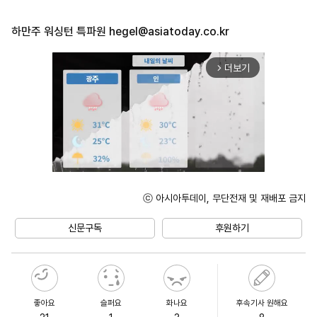
하만주 워싱턴 특파원
hegel@asiatoday.co.kr
더보기
arrow_forward_ios
ⓒ 아시아투데이, 무단전재 및 재배포 금지
Unmute
신문구독
후원하기
좋아요
슬퍼요
화나요
후속기사 원해요