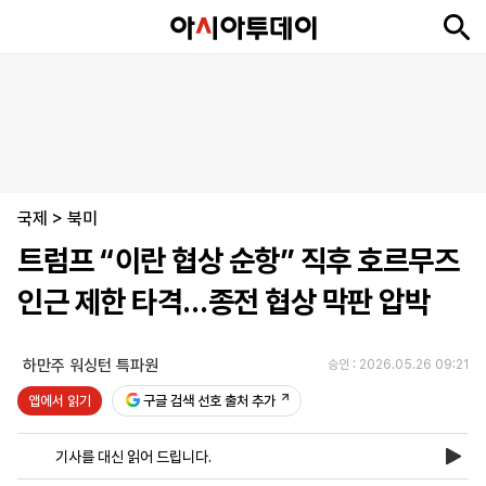
뉴
최
속
정
사
경
국
오
피
아
문
포
스
신
보
치
회
제
제
피
플
투
화
토
니
시
·
국제
언
티
스
>
북미
포
트럼프 “이란 협상 순항” 직후 호르무즈
츠
인근 제한 타격…종전 협상 막판 압박
ENGLISH
中
Tiếng
文
Việt
하만주 워싱턴 특파원
승인 : 2026.05.26 09:21
앱에서 읽기
구글 검색 선호 출처 추가
지
신
후
제
회
앱
면
문
원
보
사
설
기사를 대신 읽어 드립니다.
보
구
하
24
소
치
기
독
기
시
개