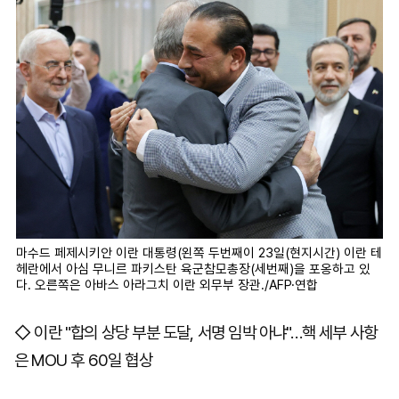
마수드 페제시키안 이란 대통령(왼쪽 두번째이 23일(현지시간) 이란 테
헤란에서 아심 무니르 파키스탄 육군참모총장(세번째)을 포옹하고 있
다. 오른쪽은 아바스 아라그치 이란 외무부 장관./AFP·연합
◇ 이란 "합의 상당 부분 도달, 서명 임박 아냐"…핵 세부 사항
은 MOU 후 60일 협상