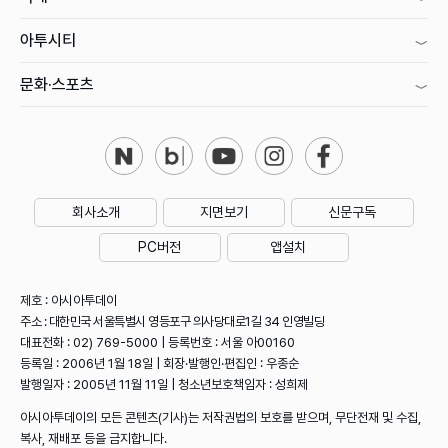
아투시티
문화·스포츠
회사소개
지면보기
신문구독
PC버전
앱설치
제호 : 아시아투데이
주소 : 대한민국 서울특별시 영등포구 의사당대로1길 34 인영빌딩
대표전화 : 02) 769-5000 | 등록번호 : 서울 아00160
등록일 : 2006년 1월 18일 | 회장·발행인·편집인 : 우종순
발행일자 : 2005년 11월 11일 | 청소년보호책임자 : 성희제
아시아투데이의 모든 콘텐츠(기사)는 저작권법의 보호를 받으며, 무단전재 및 수집,
복사, 재배포 등을 금지합니다.