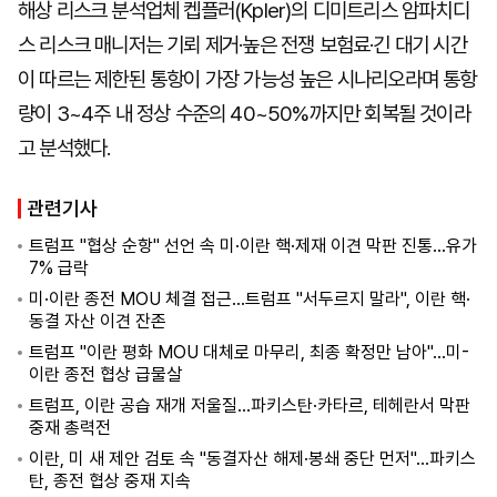
해상 리스크 분석업체 켑플러(Kpler)의 디미트리스 암파치디
스 리스크 매니저는 기뢰 제거·높은 전쟁 보험료·긴 대기 시간
이 따르는 제한된 통항이 가장 가능성 높은 시나리오라며 통항
량이 3~4주 내 정상 수준의 40~50%까지만 회복될 것이라
고 분석했다.
관련기사
트럼프 "협상 순항" 선언 속 미·이란 핵·제재 이견 막판 진통…유가
7% 급락
미·이란 종전 MOU 체결 접근…트럼프 "서두르지 말라", 이란 핵·
동결 자산 이견 잔존
트럼프 "이란 평화 MOU 대체로 마무리, 최종 확정만 남아"…미-
이란 종전 협상 급물살
트럼프, 이란 공습 재개 저울질…파키스탄·카타르, 테헤란서 막판
중재 총력전
이란, 미 새 제안 검토 속 "동결자산 해제·봉쇄 중단 먼저"…파키스
탄, 종전 협상 중재 지속