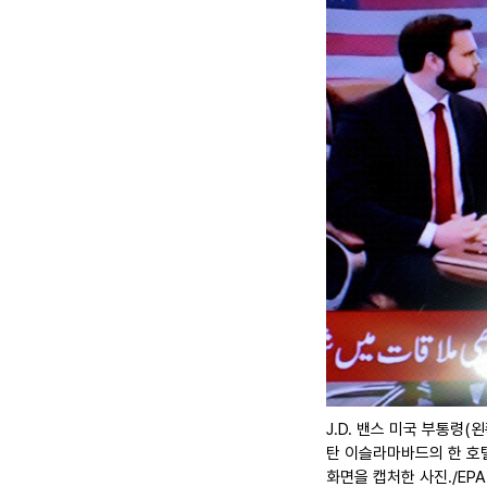
J.D. 밴스 미국 부통령
탄 이슬라마바드의 한 호
화면을 캡처한 사진./EPA