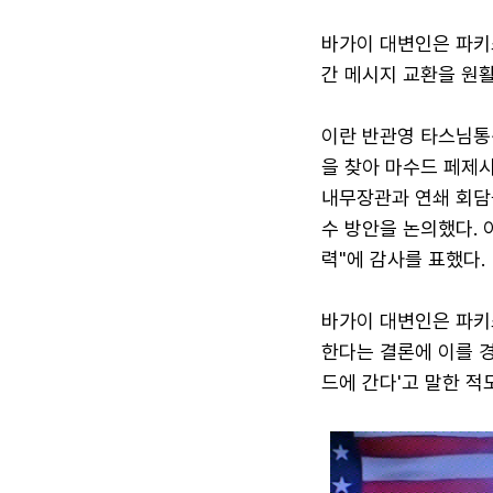
바가이 대변인은 파키
간 메시지 교환을 원
이란 반관영 타스님통신
을 찾아 마수드 페제
내무장관과 연쇄 회담을
수 방안을 논의했다. 
력"에 감사를 표했다.
바가이 대변인은 파키
한다는 결론에 이를 
드에 간다'고 말한 적