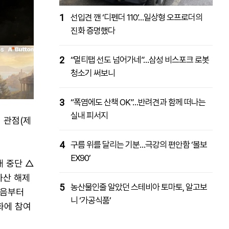
1
선입견 깬 ‘디펜더 110’…일상형 오프로더의
진화 증명했다
2
“멀티탭 선도 넘어가네”…삼성 비스포크 로봇
청소기 써보니
3
“폭염에도 산책 OK”…반려견과 함께 떠나는
실내 피서지
 관점(제
4
구름 위를 달리는 기분…극강의 편안함 ‘볼보
EX90’
쇄 중단 △
자산 해제
5
농산물인줄 알았던 스테비아 토마토, 알고보
처음부터
니 ‘가공식품’
화에 참여