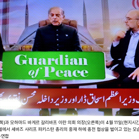
(왼쪽)과 모하마드 바게르 갈리바프 이란 의회 의장(오른쪽)이 4월 11일(현지시
텔에서 셰바즈 샤리프 파키스탄 총리의 중재 하에 종전 협상을 벌이고 있는 모
·연합