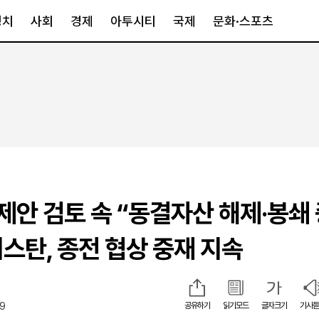
정치
사회
경제
아투시티
국제
문화·스포츠
경제
아투시티
국제
경제일반
종합
세계일반
정책
메트로
아시아·호주
금융·증권
경기·인천
북미
산업
세종·충청
중남미
IT·과학
영남
유럽
 제안 검토 속 “동결자산 해제·봉쇄
부동산
호남
중동·아프리
유통
강원
스탄, 종전 협상 중재 지속
중기·벤처
제주
19
공유하기
읽기모드
글자크기
기사듣
인스타그램