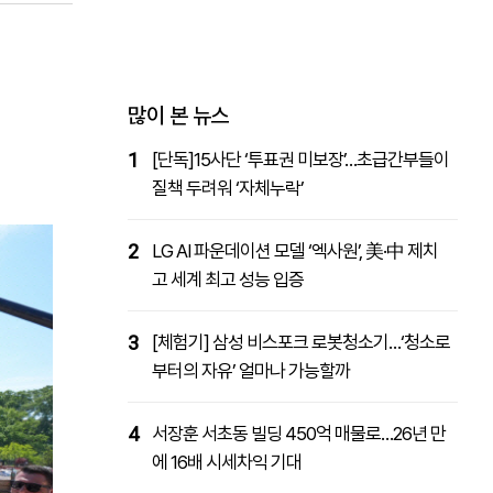
패밀리사이트
마켓파워
아투TV
대학동문골프최강전
많이 본 뉴스
1
[단독]15사단 ‘투표권 미보장’…초급간부들이
질책 두려워 ‘자체누락’
2
LG AI 파운데이션 모델 ‘엑사원’, 美·中 제치
고 세계 최고 성능 입증
3
[체험기] 삼성 비스포크 로봇청소기…‘청소로
부터의 자유’ 얼마나 가능할까
4
서장훈 서초동 빌딩 450억 매물로…26년 만
에 16배 시세차익 기대