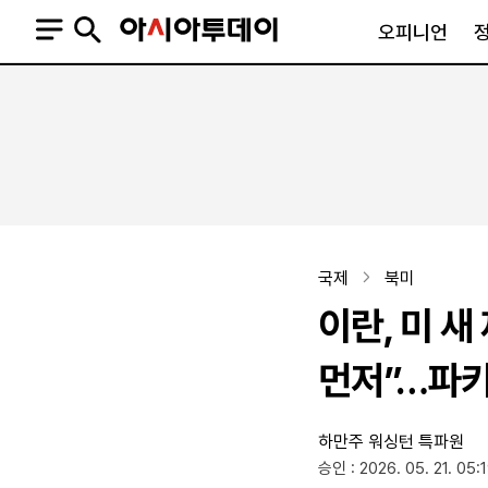
오피니언
오피니언
정치
사회
사설
정치일반
사회일반
칼럼·기고
청와대
사건·사고
기자의 눈
국회·정당
법원·검찰
피플
북한
교육·행정
국제
북미
외교
노동·복지·환경
이란, 미 새
국방
보건·의학
정부
먼저”…파키
하만주 워싱턴 특파원
SNS
승인 : 2026. 05. 21. 05:
뉴스스탠드
네이버블로그
아투TV(유튜브)
페이스북