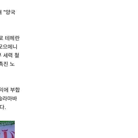
 "양국
로 테헤란
 모으메니
 세력 철
촉진 노
익에 부합
이슬라마바
다.