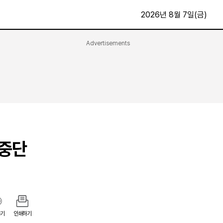
2026년 8월 7일(금)
Advertisements
문화·스포츠
최신
전체
방송
지면보기
가요
구독신청
영화
First Edition
문화
후원하기
 중단
카
종교
제보24시
스포츠
알립니다
여행
기
인쇄하기