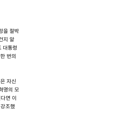
정을 절박
건지 알
프 대통령
 한 번의
들은 자신
혁명의 모
된다면 이
 강조했