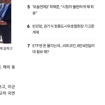
5
‘모솔연애2’ 최혁준, “시청자 불편하게 해 죄
송”
6
런민망, 권기식 한중도시우호협회장 기고문
게재
7
ETF엔 돈 몰리는데…비트코인, 6만4천달러
문에 답하고
대 횡보 왜?
도 해외 동
하고, 미군
교착 국면