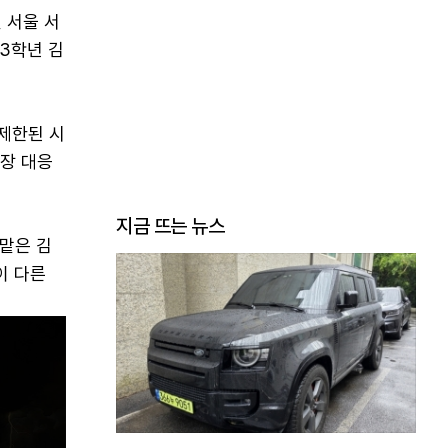
 서울 서
3학년 김
 제한된 시
현장 대응
지금 뜨는 뉴스
맡은 김
이 다른