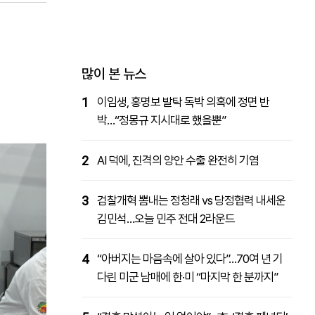
패밀리사이트
마켓파워
아투TV
대학동문골프최강전
많이 본 뉴스
1
이임생, 홍명보 발탁 독박 의혹에 정면 반
박…“정몽규 지시대로 했을뿐”
2
AI 덕에, 진격의 양안 수출 완전히 기염
3
검찰개혁 뽐내는 정청래 vs 당정협력 내세운
김민석…오늘 민주 전대 2라운드
4
“아버지는 마음속에 살아 있다”…70여 년 기
다린 미군 남매에 한·미 “마지막 한 분까지”