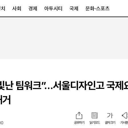
정치
사회
경제
아투시티
국제
문화·스포츠
경제
아투시티
국제
경제일반
종합
세계일반
정책
메트로
아시아·호주
금융·증권
경기·인천
북미
산업
세종·충청
중남미
IT·과학
영남
유럽
빛난 팀워크”…서울디자인고 국제
부동산
호남
중동·아프리
유통
강원
쾌거
중기·벤처
제주
00
공유하기
읽기모드
글자크기
기사듣
인스타그램