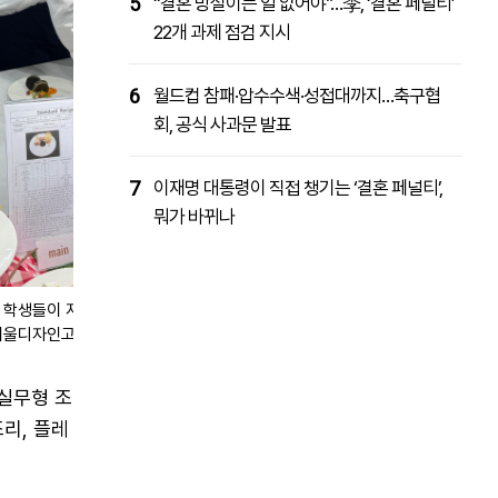
5
“결혼 망설이는 일 없어야”…李, ‘결혼 페널티’
22개 과제 점검 지시
6
월드컵 참패·압수수색·성접대까지…축구협
회, 공식 사과문 발표
7
이재명 대통령이 직접 챙기는 ‘결혼 페널티’,
뭐가 바뀌나
생들이 지난 23일 서울 서초구 aT센터에서 열린 국제요리대회 라이브
/서울디자인고등학교
실무형 조
리, 플레