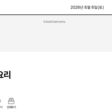
2026년 8월 8일(토)
Advertisements
문화·스포츠
최신
전체
방송
지면보기
가요
구독신청
영화
First Edition
문화
후원하기
요리
카
종교
제보24시
스포츠
알립니다
여행
기
인쇄하기