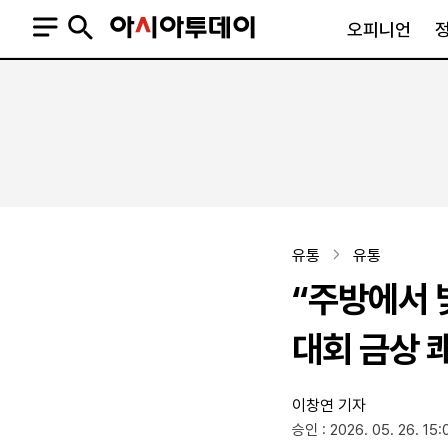
오피니언
오피니언
정치
사회
사설
정치일반
사회일반
칼럼·기고
청와대
사건·사고
기자의 눈
국회·정당
법원·검찰
피플
북한
교육·행정
유통
유통
외교
노동·복지·환경
“주방에서 
국방
보건·의학
정부
대회 금상 
이창연 기자
SNS
승인 : 2026. 05. 26. 15:
뉴스스탠드
네이버블로그
아투TV(유튜브)
페이스북