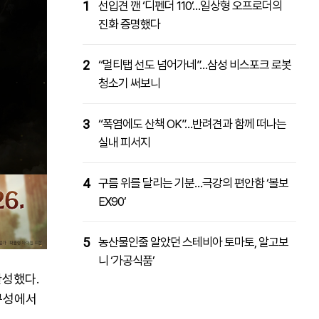
1
선입견 깬 ‘디펜더 110’…일상형 오프로더의
진화 증명했다
2
“멀티탭 선도 넘어가네”…삼성 비스포크 로봇
청소기 써보니
3
“폭염에도 산책 OK”…반려견과 함께 떠나는
실내 피서지
4
구름 위를 달리는 기분…극강의 편안함 ‘볼보
EX90’
5
농산물인줄 알았던 스테비아 토마토, 알고보
니 ‘가공식품’
완성했다.
구성에서