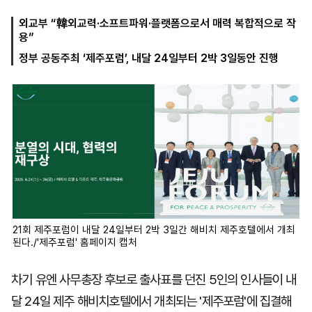
외교부 “韓외교력·소프트파워·플랫폼으로서 매력 복합적으로 작
용”
마
운
대
정부 공동주최 ‘제주포럼’, 내달 24일부터 2박 3일동안 진행
켓
세
학
파
동
워
문
골
프
21회 제주포럼이 내달 24일부터 2박 3일간 해비치 제주호텔에서 개최
된다./'제주포럼' 홈페이지 캡처
차기 유엔 사무총장 후보로 출사표를 던진 5인의 인사들이 내
달 24일 제주 해비치호텔에서 개최되는 '제주포럼'에 집결해