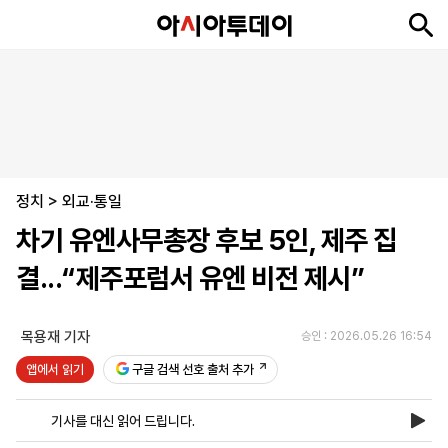
뉴
최
속
정
사
경
국
오
피
아
문
포
스
신
보
치
회
제
제
피
플
투
화
토
니
시
·
정치
언
티
스
>
외교·통일
포
차기 유엔사무총장 후보 5인, 제주 집
츠
결...“제주포럼서 유엔 비전 제시”
ENGLISH
中
Tiếng
文
Việt
목용재 기자
승인 : 2026.05.26 16:54
앱에서 읽기
구글 검색 선호 출처 추가
지
신
후
제
회
앱
면
문
원
보
사
설
기사를 대신 읽어 드립니다.
보
구
하
24
소
치
기
독
기
시
개