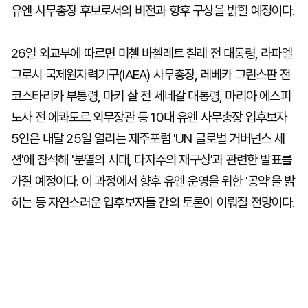
유엔 사무총장 후보로서의 비전과 향후 구상을 밝힐 예정이다.
26일 외교부에 따르면 미첼 바첼레트 칠레 전 대통령, 라파엘
그로시 국제원자력기구(IAEA) 사무총장, 레베카 그린스판 전
코스타리카 부통령, 마키 살 전 세네갈 대통령, 마리아 에스피
노사 전 에콰도르 외무장관 등 10대 유엔 사무총장 입후보자
5인은 내달 25일 열리는 제주포럼 'UN 글로벌 거버넌스 세
션'에 참석해 '분열의 시대, 다자주의 재구상'과 관련한 발표를
가질 예정이다. 이 과정에서 향후 유엔 운영을 위한 '공약'을 밝
히는 등 자연스러운 입후보자들 간의 토론이 이뤄질 전망이다.