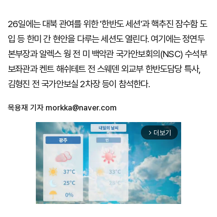
26일에는 대북 관여를 위한 '한반도 세션'과 핵추진 잠수함 도
입 등 한미 간 현안을 다루는 세션도 열린다. 여기에는 정연두
본부장과 알렉스 웡 전 미 백악관 국가안보회의(NSC) 수석부
보좌관과 켄트 해쉬테트 전 스웨덴 외교부 한반도담당 특사,
김형진 전 국가안보실 2차장 등이 참석한다.
목용재 기자
morkka@naver.com
더보기
arrow_forward_ios