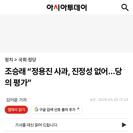
뉴
최
속
정
사
경
국
오
피
아
문
포
스
신
보
치
회
제
제
피
플
투
화
토
니
시
·
정치
언
티
스
>
국회·정당
포
조승래 “정용진 사과, 진정성 없어…당
츠
의 평가”
ENGLISH
中
Tiếng
文
Việt
김아윤 기자
승인 : 2026.05.26 17:24
앱에서 읽기
구글 검색 선호 출처 추가
지
신
후
제
회
앱
면
문
원
보
사
설
기사를 대신 읽어 드립니다.
보
구
하
24
소
치
기
독
기
시
개