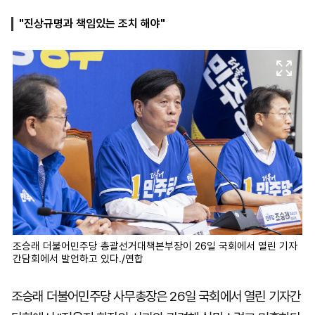
"진상규명과 책임있는 조치 해야"
마
운
대
켓
세
학
파
동
워
문
골
프
조승래 더불어민주당 총괄선거대책본부장이 26일 국회에서 열린 기자
간담회에서 발언하고 있다./연합
조승래 더불어민주당 사무총장은 26일 국회에서 열린 기자간