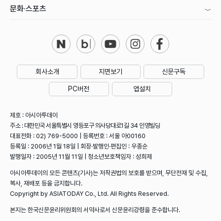
문화·스포츠
회사소개
지면보기
신문구독
PC버전
앱설치
제호 : 아시아투데이
주소 : 대한민국 서울특별시 영등포구 의사당대로1길 34 인영빌딩
대표전화 : 02) 769-5000 | 등록번호 : 서울 아00160
등록일 : 2006년 1월 18일 | 회장·발행인·편집인 : 우종순
발행일자 : 2005년 11월 11일 | 청소년보호책임자 : 성희제
아시아투데이의 모든 콘텐츠(기사)는 저작권법의 보호를 받으며, 무단전재 및 수집,
복사, 재배포 등을 금지합니다.
Copyright by ASIATODAY Co., Ltd. All Rights Reserved.
본지는 한국신문윤리위원회의 서약사로서 신문윤리강령을 준수합니다.