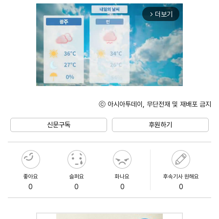
더보기
arrow_forward_ios
ⓒ 아시아투데이, 무단전재 및 재배포 금지
Mute
신문구독
후원하기
좋아요
슬퍼요
화나요
후속기사 원해요
0
0
0
0