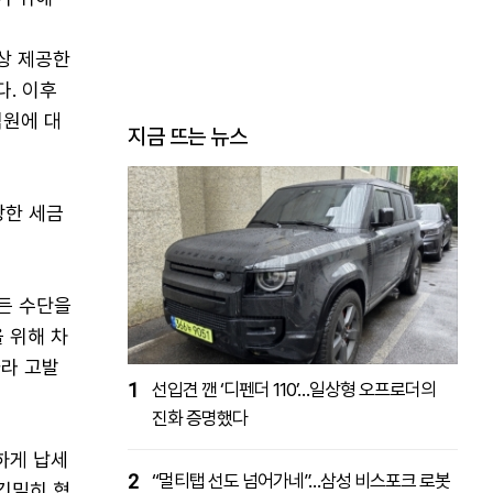
상 제공한
다. 이후
억원에 대
지금 뜨는 뉴스
당한 세금
모든 수단을
 위해 차
라 고발
1
선입견 깬 ‘디펜더 110’…일상형 오프로더의
진화 증명했다
하게 납세
2
“멀티탭 선도 넘어가네”…삼성 비스포크 로봇
긴밀히 협