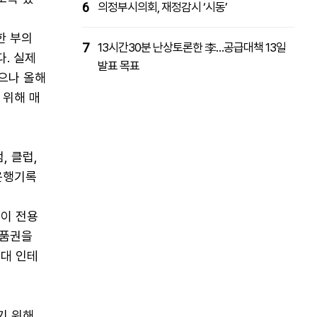
6
의정부시의회, 재정감시 ‘시동’
한 부의
7
13시간30분 난상토론한 李…공급대책 13일
. 실제
발표 목표
졌으나 올해
 위해 매
, 클럽,
운행기록
족이 전용
상품권을
대 인테
기 위해