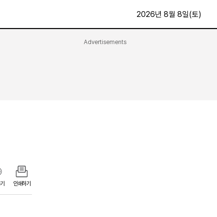
2026년 8월 8일(토)
Advertisements
문화·스포츠
최신
전체
방송
지면보기
가요
구독신청
영화
First Edition
문화
후원하기
카
종교
제보24시
스포츠
알립니다
여행
기
인쇄하기