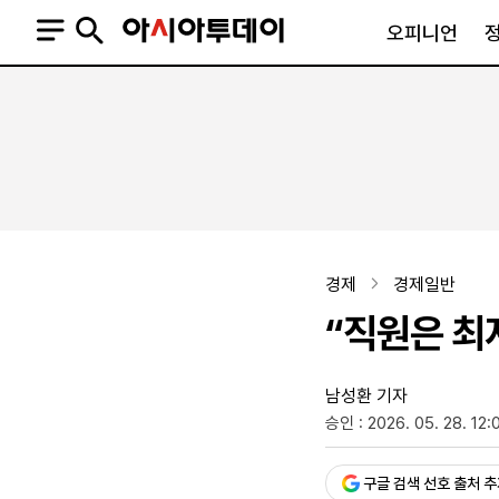
오피니언
오피니언
정치
사회
사설
정치일반
사회일반
칼럼·기고
청와대
사건·사고
기자의 눈
국회·정당
법원·검찰
피플
북한
교육·행정
경제
경제일반
외교
노동·복지·환경
“직원은 최
국방
보건·의학
정부
남성환 기자
승인 : 2026. 05. 28. 12:
SNS
뉴스스탠드
네이버블로그
아투TV(유튜브)
페이스북
구글 검색 선호 출처 