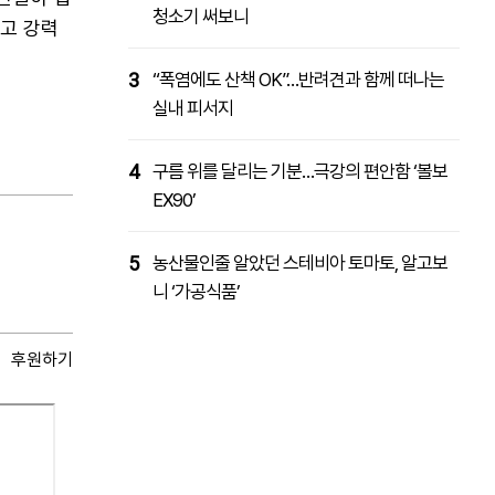
청소기 써보니
하고 강력
3
“폭염에도 산책 OK”…반려견과 함께 떠나는
실내 피서지
4
구름 위를 달리는 기분…극강의 편안함 ‘볼보
EX90’
5
농산물인줄 알았던 스테비아 토마토, 알고보
니 ‘가공식품’
후원하기