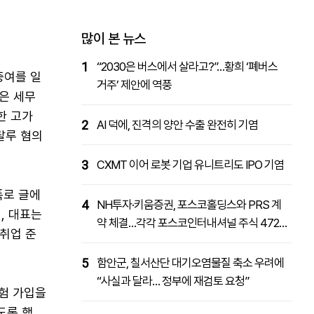
패밀리사이트
마켓파워
아투TV
대학동문골프최강전
많이 본 뉴스
1
“2030은 버스에서 살라고?”…황희 ‘폐버스
증여를 일
거주’ 제안에 역풍
높은 세무
한 고가
2
AI 덕에, 진격의 양안 수출 완전히 기염
탈루 혐의
3
CXMT 이어 로봇 기업 유니트리도 IPO 기염
폭로 글에
4
NH투자·키움증권, 포스코홀딩스와 PRS 계
, 대표는
약 체결…각각 포스코인터내셔널 주식 4727
 취업 준
억원 취득
5
함안군, 칠서산단 대기오염물질 축소 우려에
“사실과 달라… 정부에 재검토 요청”
보험 가입을
도록 했