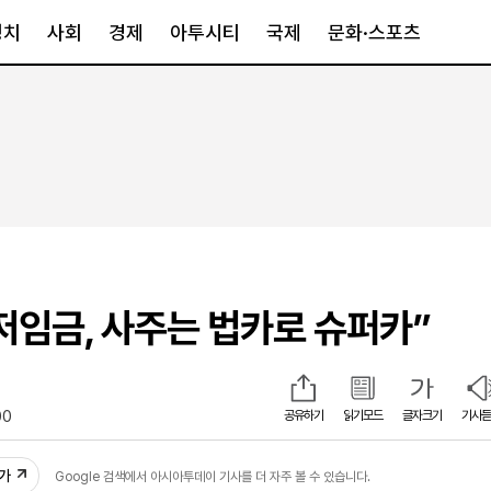
정치
사회
경제
아투시티
국제
문화·스포츠
경제
아투시티
국제
경제일반
종합
세계일반
정책
메트로
아시아·호주
금융·증권
경기·인천
북미
산업
세종·충청
중남미
IT·과학
영남
유럽
저임금, 사주는 법카로 슈퍼카”
부동산
호남
중동·아프리
유통
강원
중기·벤처
제주
00
공유하기
읽기모드
글자크기
기사듣
인스타그램
추가
Google 검색에서 아시아투데이 기사를 더 자주 볼 수 있습니다.