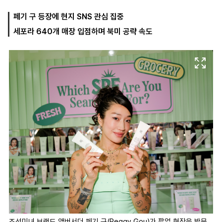
페기 구 등장에 현지 SNS 관심 집중
세포라 640개 매장 입점하며 북미 공략 속도
마
운
대
켓
세
학
파
동
워
문
골
프
조선미녀 브랜드 앰버서더 페기 구(Peggy Gou)가 팝업 현장을 방문