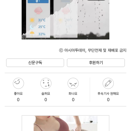
ⓒ 아시아투데이, 무단전재 및 재배포 금지
Unmute
신문구독
후원하기
좋아요
슬퍼요
화나요
후속기사 원해요
0
0
0
0