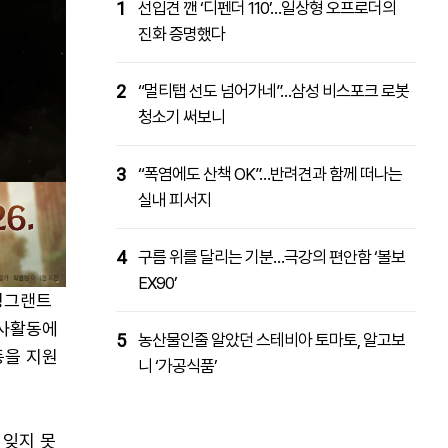
1
선입견 깬 ‘디펜더 110’…일상형 오프로더의
진화 증명했다
2
“멀티탭 선도 넘어가네”…삼성 비스포크 로봇
청소기 써보니
3
“폭염에도 산책 OK”…반려견과 함께 떠나는
실내 피서지
4
구름 위를 달리는 기분…극강의 편안함 ‘볼보
EX90’
칭그랜트
봉사활동에
5
농산물인줄 알았던 스테비아 토마토, 알고보
동을 지원
니 ‘가공식품’
 잊지 못