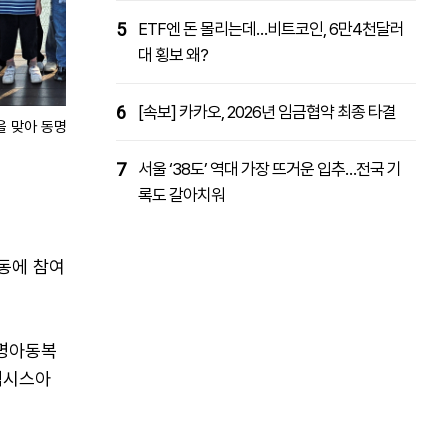
5
ETF엔 돈 몰리는데…비트코인, 6만4천달러
대 횡보 왜?
6
[속보] 카카오, 2026년 임금협약 최종 타결
 맞아 동명아동복지센터 초등부 아동들의 한강 나들이 활동을 지원하는
7
서울 ‘38도’ 역대 가장 뜨거운 입추…전국 기
록도 갈아치워
동에 참여
동명아동복
엑시스아