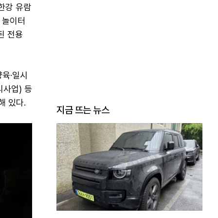
한강 유람
 놀이터
된 전용
양육·일시
리사업) 등
해 있다.
지금 뜨는 뉴스