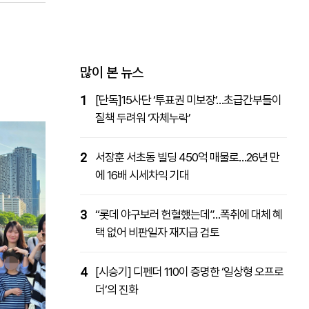
패밀리사이트
마켓파워
아투TV
대학동문골프최강전
많이 본 뉴스
1
[단독]15사단 ‘투표권 미보장’…초급간부들이
질책 두려워 ‘자체누락’
2
서장훈 서초동 빌딩 450억 매물로…26년 만
에 16배 시세차익 기대
3
“롯데 야구보러 헌혈했는데”…폭취에 대체 혜
택 없어 비판일자 재지급 검토
4
[시승기] 디펜더 110이 증명한 ‘일상형 오프로
더’의 진화