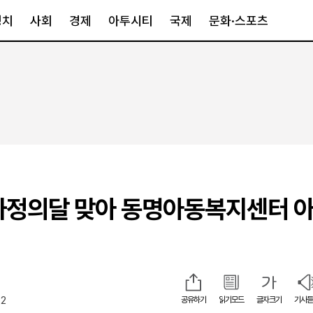
정치
사회
경제
아투시티
국제
문화·스포츠
경제
아투시티
국제
경제일반
종합
세계일반
정책
메트로
아시아·호주
금융·증권
경기·인천
북미
산업
세종·충청
중남미
IT·과학
영남
유럽
가정의달 맞아 동명아동복지센터 
부동산
호남
중동·아프리
유통
강원
이
중기·벤처
제주
32
공유하기
읽기모드
글자크기
기사듣
인스타그램