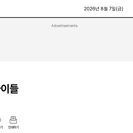
2026년 8월 7일(금)
Advertisements
문화·스포츠
최신
전체
방송
지면보기
가요
구독신청
영화
First Edition
문화
후원하기
아이들
카
종교
제보24시
스포츠
알립니다
여행
기
인쇄하기