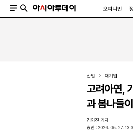
오피니언
오피니언
정치
사회
사설
정치일반
사회일반
칼럼·기고
청와대
사건·사고
기자의 눈
국회·정당
법원·검찰
피플
북한
교육·행정
산업
대기업
외교
노동·복지·환경
고려아연, 
국방
보건·의학
정부
과 봄나들
김영진 기자
SNS
승인 : 2026. 05. 27. 13:
뉴스스탠드
네이버블로그
아투TV(유튜브)
페이스북