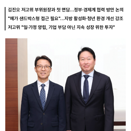
김진오 저고위 부위원장과 첫 면담…정부·경제계 협력 방안 논의
"메가 샌드박스형 접근 필요"…지방 활성화·청년 환경 개선 강조
마
운
대
켓
세
학
저고위 "일·가정 양립, 기업 부담 아닌 지속 성장 위한 투자"
파
동
워
문
골
프