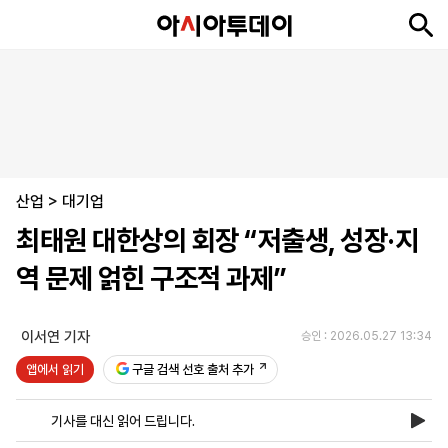
뉴
최
속
정
사
경
국
오
피
아
문
포
스
신
보
치
회
제
제
피
플
투
화
토
니
시
·
산업
언
티
스
>
대기업
포
최태원 대한상의 회장 “저출생, 성장·지
츠
역 문제 얽힌 구조적 과제”
ENGLISH
中
Tiếng
文
Việt
이서연 기자
승인 : 2026.05.27 13:34
앱에서 읽기
구글 검색 선호 출처 추가
지
신
후
제
회
앱
면
문
원
보
사
설
기사를 대신 읽어 드립니다.
보
구
하
24
소
치
기
독
기
시
개