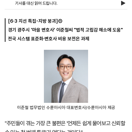
기사를 대신 읽어 드립니다.
마
운
대
[6·3 지선 특집-지방 붕괴]⑤
켓
세
학
경기 광주시 '마을 변호사' 이준철씨 "법적 고립감 해소에 도움"
파
동
워
문
전국 시스템 표준화·변호사 비용 보전은 과제
골
프
이준철 법무법인 수륜아시아 대표변호사/수륜아시아 제공
"주민들이 겪는 가장 큰 불편은 '언제든 쉽게 물어보고 신뢰할