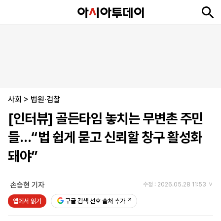
뉴
최
속
정
사
경
국
오
피
아
문
포
스
신
보
치
회
제
제
피
플
투
화
토
니
시
·
사회
언
티
스
>
법원·검찰
포
[인터뷰] 골든타임 놓치는 무변촌 주민
츠
들…“법 쉽게 묻고 신뢰할 창구 활성화
ENGLISH
中
Tiếng
돼야”
文
Việt
손승현 기자
수정 : 2026.05.28 11:53
지
신
후
제
회
앱
앱에서 읽기
구글 검색 선호 출처 추가
면
문
원
보
사
설
보
구
하
24
소
치
기
독
기
시
개