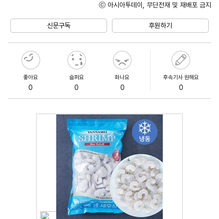
ⓒ 아시아투데이, 무단전재 및 재배포 금지
Unmute
신문구독
후원하기
좋아요
슬퍼요
화나요
후속기사 원해요
0
0
0
0