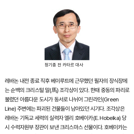
마
운
대
켓
세
학
파
동
워
문
골
프
정기종 전 카타르 대사
레바논 내전 종료 직후 베이루트에 근무했던 필자의 장식장에
는 순백의 크리스털 말(馬) 조각상이 있다. 한때 중동의 파리로
불렸던 아름다운 도시가 동서로 나뉘어 그린라인(Green
Line) 주변에는 파괴된 건물들이 남아있던 시기다. 조각상은
레바논 기독교 세력의 실력자 엘리 호베이카(E. Hobeika) 당
시 수력자원부 장관이 보낸 크리스마스 선물이다. 호베이카는