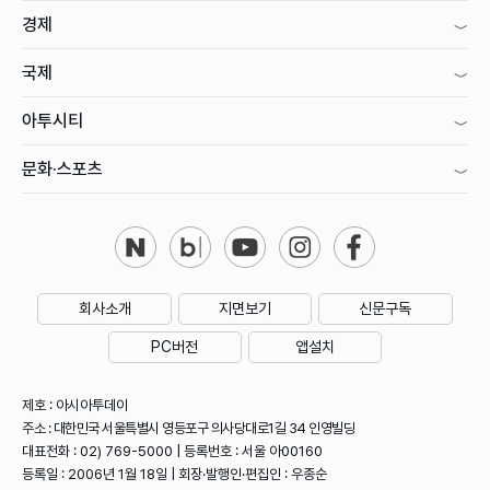
경제
국제
아투시티
문화·스포츠
회사소개
지면보기
신문구독
PC버전
앱설치
제호 : 아시아투데이
주소 : 대한민국 서울특별시 영등포구 의사당대로1길 34 인영빌딩
대표전화 : 02) 769-5000 | 등록번호 : 서울 아00160
등록일 : 2006년 1월 18일 | 회장·발행인·편집인 : 우종순