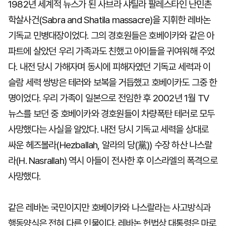
1982년 세계적 뉴스가 된 사브라 샤틸라 팔레스타인 난민촌
학살사건(Sabra and Shatila massacre)을 지휘한 레바논
기독교 민병대장이었다. 그의 경호원들은 호베이카와 같은 아
파트에 살았던 우리 가족과도 친했고 아이들을 귀여워해 주었
다. 내전 당시 가해자며 동시에 피해자였던 기독교 세력과 이
슬람 세력 쌍방은 테러와 보복을 거듭했고 호베이카도 그중 한
명이었다. 우리 가족이 일본으로 전임한 후 2002년 1월 TV
뉴스를 보던 중 호베이카와 경호원들이 차량폭탄 테러로 모두
사망했다는 사실을 알았다. 내전 당시 기독교 세력을 상대로
싸운 헤즈볼라(Hezballah, 알라의 당(黨)) 수장 하산 나스랄
라(H. Nasrallah) 역시 아들이 전사한 후 이스라엘의 폭격으로
사망했다.
같은 레바논 국민이지만 호베이카와 나스랄라는 사고방식과
행동양식은 전혀 다른 인물이다. 레바논 헌법상 대통령은 마로