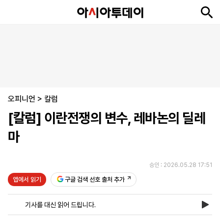
뉴
최
속
정
사
경
국
오
피
아
문
포
스
신
보
치
회
제
제
피
플
투
화
토
니
시
·
오피니언
언
티
스
>
칼럼
포
[칼럼] 이란전쟁의 변수, 레바논의 딜레
츠
마
ENGLISH
中
Tiếng
文
Việt
승인 : 2026.05.28 17:51
앱에서 읽기
구글 검색 선호 출처 추가
지
신
후
제
회
앱
면
문
원
보
사
설
기사를 대신 읽어 드립니다.
보
구
하
24
소
치
기
독
기
시
개