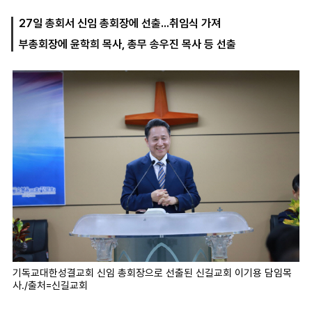
27일 총회서 신임 총회장에 선출...취임식 가져
부총회장에 윤학희 목사, 총무 송우진 목사 등 선출
마
운
대
켓
세
학
파
동
워
문
골
프
기독교대한성결교회 신임 총회장으로 선출된 신길교회 이기용 담임목
사./출처=신길교회