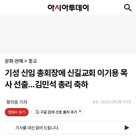
뉴
최
속
정
사
경
국
오
피
아
문
포
스
신
보
치
회
제
제
피
플
투
화
토
니
시
·
문화·연예
언
티
스
>
종교
포
기성 신임 총회장에 신길교회 이기용 목
츠
사 선출...김민석 총리 축하
ENGLISH
中
Tiếng
文
Việt
황의중 기자
승인 : 2026.05.28 11:05
앱에서 읽기
구글 검색 선호 출처 추가
지
신
후
제
회
앱
면
문
원
보
사
설
기사를 대신 읽어 드립니다.
보
구
하
24
소
치
기
독
기
시
개