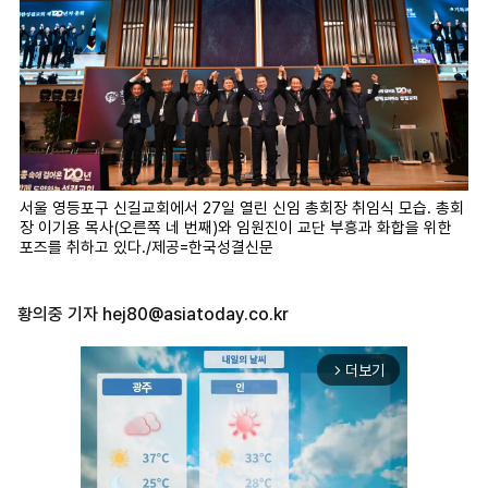
서울 영등포구 신길교회에서 27일 열린 신임 총회장 취임식 모습. 총회
장 이기용 목사(오른쪽 네 번째)와 임원진이 교단 부흥과 화합을 위한
포즈를 취하고 있다./제공=한국성결신문
황의중 기자
hej80@asiatoday.co.kr
더보기
arrow_forward_ios