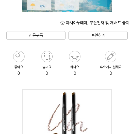
ⓒ 아시아투데이, 무단전재 및 재배포 금지
Unmute
신문구독
후원하기
좋아요
슬퍼요
화나요
후속기사 원해요
0
0
0
0