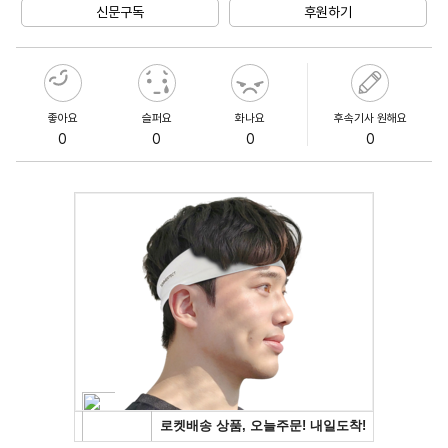
신문구독
후원하기
좋아요
슬퍼요
화나요
후속기사 원해요
0
0
0
0