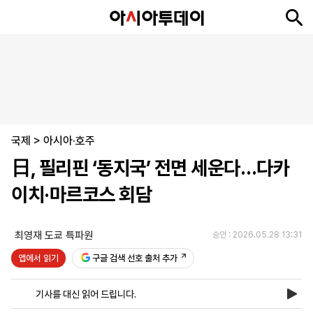
뉴
최
속
정
사
경
국
오
피
아
문
포
스
신
보
치
회
제
제
피
플
투
화
토
니
시
·
국제
언
티
스
>
아시아·호주
포
日, 필리핀 ‘동지국’ 전면 세운다…다카
츠
이치·마르코스 회담
ENGLISH
中
Tiếng
文
Việt
최영재 도쿄 특파원
승인 : 2026.05.28 13:31
앱에서 읽기
구글 검색 선호 출처 추가
지
신
후
제
회
앱
면
문
원
보
사
설
기사를 대신 읽어 드립니다.
보
구
하
24
소
치
기
독
기
시
개