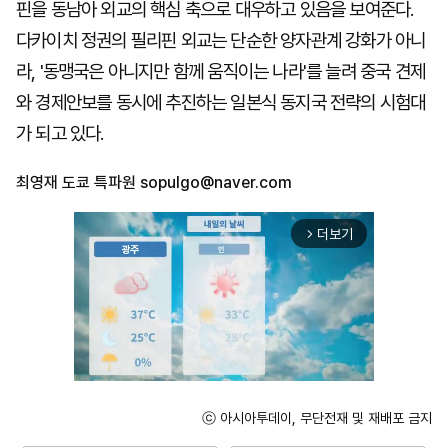
핀을 동남아 외교의 핵심 축으로 대우하고 있음을 보여준다.
다카이치 정권의 필리핀 외교는 단순한 양자관계 강화가 아니
라, '동맹국은 아니지만 함께 움직이는 나라'를 늘려 중국 견제
와 경제안보를 동시에 추진하는 일본식 동지국 전략의 시험대
가 되고 있다.
최영재 도쿄 특파원
sopulgo@naver.com
더보기
arrow_forward_ios
ⓒ 아시아투데이, 무단전재 및 재배포 금지
Mute