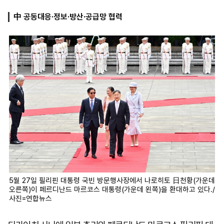
中 공동대응·정보·방산·공급망 협력
마
운
대
켓
세
학
파
동
워
문
골
프
5월 27일 필리핀 대통령 국빈 방문행사장에서 나로히토 日천황(가운데
오른쪽)이 페르디난드 마르코스 대통령(가운데 왼쪽)을 환대하고 있다./
사진=연합뉴스