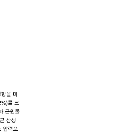
영향을 미
%)를 크
점차 근원물
근 삼성
승 압력으