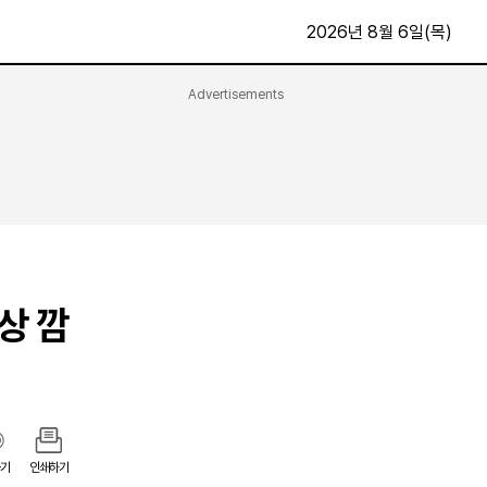
2026년 8월 6일(목)
Advertisements
문화·스포츠
최신
전체
방송
지면보기
가요
구독신청
영화
First Edition
문화
후원하기
상 깜
카
종교
제보24시
스포츠
알립니다
여행
기
인쇄하기