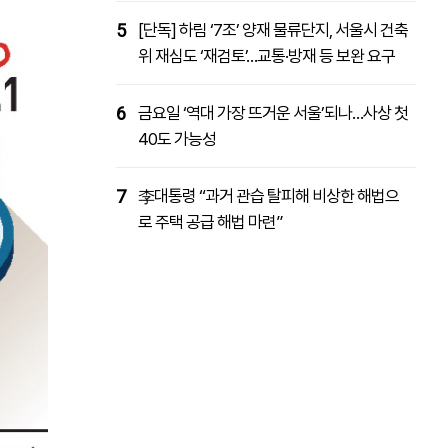
5
[단독] 하림 ‘7조’ 양재 물류단지, 서울시 건축
위 재심도 ‘재검토’…교통·방재 등 보완 요구
6
금요일 ‘역대 가장 뜨거운 서울’되나…사상 첫
40도 가능성
7
李대통령 “과거 관습 탈피해 비상한 해법으
로 주택 공급 해법 마련”