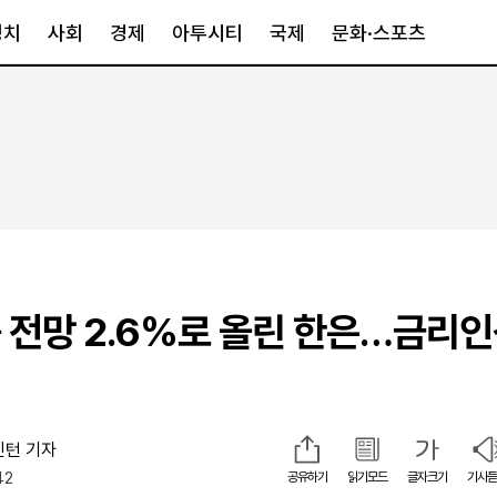
정치
사회
경제
아투시티
국제
문화·스포츠
경제
아투시티
국제
경제일반
종합
세계일반
정책
메트로
아시아·호주
금융·증권
경기·인천
북미
산업
세종·충청
중남미
IT·과학
영남
유럽
 전망 2.6%로 올린 한은…금리인
부동산
호남
중동·아프리
유통
강원
중기·벤처
제주
인턴 기자
42
인스타그램
공유하기
읽기모드
글자크기
기사듣