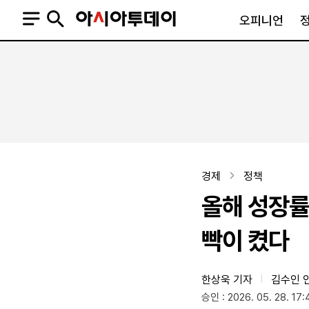
오피니언
오피니언
정치
사회
사설
정치일반
사회일반
칼럼·기고
청와대
사건·사고
기자의 눈
국회·정당
법원·검찰
피플
북한
교육·행정
경제
정책
외교
노동·복지·환경
올해 성장률
국방
보건·의학
정부
빡이 켰다
한상욱 기자
김수인 
|
SNS
승인 : 2026. 05. 28. 17:
뉴스스탠드
네이버블로그
아투TV(유튜브)
페이스북