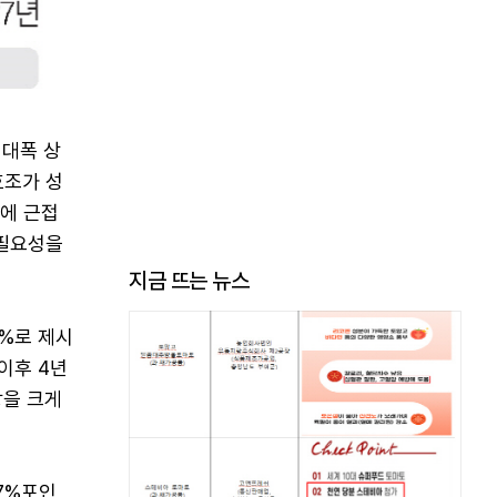
 대폭 상
호조가 성
에 근접
 필요성을
지금 뜨는 뉴스
6%로 제시
 이후 4년
상을 크게
7%포인