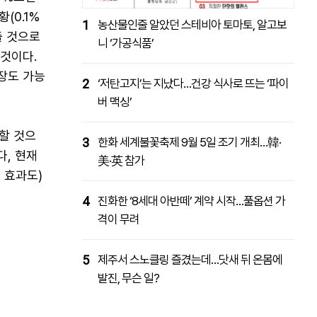
(0.1%
1
농산물인줄 알았던 스테비아 토마토, 알고보
출 것으로
니 ‘가공식품’
것이다.
장도 가능
2
‘저탄고지’는 지났다…건강 식사로 뜨는 ‘파이
버 맥싱’
할 것으
3
한화 세계불꽃축제 9월 5일 조기 개최…韓·
다, 현재
美·英 참가
 효과도)
4
진화한 ‘8세대 아반떼’ 계약 시작…풀옵션 가
격이 무려
5
제주서 스노클링 즐겼는데…닷새 뒤 온몸에
발진, 무슨 일?