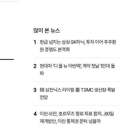
패밀리사이트
마켓파워
아투TV
대학동문골프최강전
많이 본 뉴스
1
현금 넘치는 삼성·SK하닉, 투자 이어 주주환
원 경쟁도 본격화
2
현대차 ‘디 올 뉴 아반떼’, 계약 첫날 1만대 돌
파
3
韓 삼전닉스 라이벌 臺 TSMC 생산량 폭발
전망
4
이란·오만, 호르무즈 항로 좌표 합의…60일
재개방안, 이란 통제권 문턱 넘을까