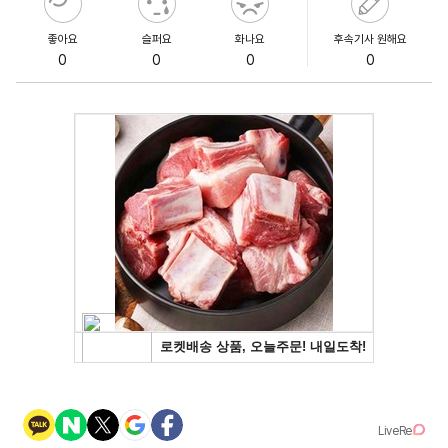
좋아요
슬퍼요
화나요
후속기사 원해요
0
0
0
0