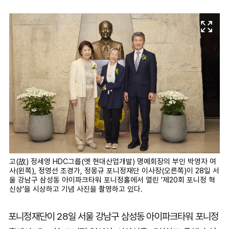
마
운
대
켓
세
학
파
동
워
문
골
프
고(故) 정세영 HDC그룹(옛 현대산업개발) 명예회장의 부인 박영자 여
사(왼쪽), 정영선 조경가, 정몽규 포니정재단 이사장(오른쪽)이 28일 서
울 강남구 삼성동 아이파크타워 포니정홀에서 열린 '제20회 포니정 혁
신상'을 시상하고 기념 사진을 촬영하고 있다.
포니정재단이 28일 서울 강남구 삼성동 아이파크타워 포니정