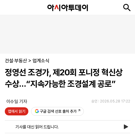
뉴
최
속
정
사
경
국
오
피
아
문
포
스
신
보
치
회
제
제
피
플
투
화
토
니
시
·
건설·부동산
언
티
스
>
업계소식
포
정영선 조경가, 제20회 포니정 혁신상
츠
수상…“지속가능한 조경설계 공로”
ENGLISH
中
Tiếng
文
Việt
이수일 기자
승인 : 2026.05.28 17:22
앱에서 읽기
구글 검색 선호 출처 추가
지
신
후
제
회
앱
면
문
원
보
사
설
기사를 대신 읽어 드립니다.
보
구
하
24
소
치
기
독
기
시
개