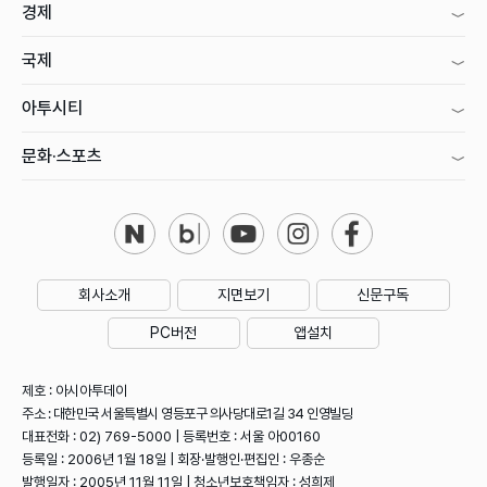
경제
국제
아투시티
문화·스포츠
회사소개
지면보기
신문구독
PC버전
앱설치
제호 : 아시아투데이
주소 : 대한민국 서울특별시 영등포구 의사당대로1길 34 인영빌딩
대표전화 : 02) 769-5000 | 등록번호 : 서울 아00160
등록일 : 2006년 1월 18일 | 회장·발행인·편집인 : 우종순
발행일자 : 2005년 11월 11일 | 청소년보호책임자 : 성희제