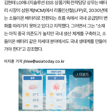
김현태 LG에너지솔루션 ESS 상품기획·전략담당 상무는 배터
리 시장이 삼원계(NCM)에서 리튬인산철(LFP)로, 2030년에
는 소듐이온 배터리로 전환되는 흐름 속에서 국내 공급망이 변
화를 따라가지 못하고 있다고 지적했다. 그러면서 그는 "소재
는 아직 중국 의존도가 높지만 국내 생산 체계를 구축하고, 소
듐이온 배터리 같은 차세대 분야에서도 국내 생태계를 만들어
가야 한다"고 강조했다.
이지훈 기자
jhlee@asiatoday.co.kr
더보기
arrow_forward_ios