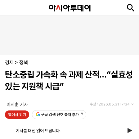
뉴
최
속
정
사
경
국
오
피
아
문
포
스
신
보
치
회
제
제
피
플
투
화
토
니
시
·
경제
언
티
스
>
정책
포
탄소중립 가속화 속 과제 산적…“실효성
츠
있는 지원책 시급”
ENGLISH
中
Tiếng
文
Việt
이지훈 기자
수정 : 2026.05.31 17:34
앱에서 읽기
구글 검색 선호 출처 추가
지
신
후
제
회
앱
면
문
원
보
사
설
기사를 대신 읽어 드립니다.
보
구
하
24
소
치
기
독
기
시
개