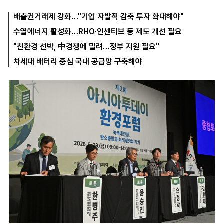
배출권거래제 강화…"기업 자발적 감축 투자 확대해야"
수열에너지 활성화…RHO·인센티브 등 제도 개선 필요
마
운
대
켓
세
학
"친환경 선박, 中경쟁에 밀려…정부 지원 필요"
파
동
워
문
차세대 배터리 중심 국내 공급망 구축해야
골
프