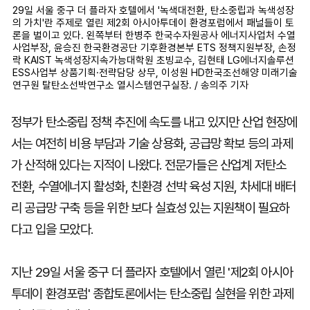
29일 서울 중구 더 플라자 호텔에서 '녹색대전환, 탄소중립과 녹색성장
의 가치'란 주제로 열린 제2회 아시아투데이 환경포럼에서 패널들이 토
론을 벌이고 있다. 왼쪽부터 한병주 한국수자원공사 에너지사업처 수열
사업부장, 윤승진 한국환경공단 기후환경본부 ETS 정책지원부장, 손정
락 KAIST 녹색성장지속가능대학원 초빙교수, 김현태 LG에너지솔루션
ESS사업부 상품기획·전략담당 상무, 이성원 HD한국조선해양 미래기술
연구원 탈탄소선박연구소 열시스템연구실장. / 송의주 기자
정부가 탄소중립 정책 추진에 속도를 내고 있지만 산업 현장에
서는 여전히 비용 부담과 기술 상용화, 공급망 확보 등의 과제
가 산적해 있다는 지적이 나왔다. 전문가들은 산업계 저탄소
전환, 수열에너지 활성화, 친환경 선박 육성 지원, 차세대 배터
리 공급망 구축 등을 위한 보다 실효성 있는 지원책이 필요하
다고 입을 모았다.
지난 29일 서울 중구 더 플라자 호텔에서 열린 '제2회 아시아
투데이 환경포럼' 종합토론에서는 탄소중립 실현을 위한 과제