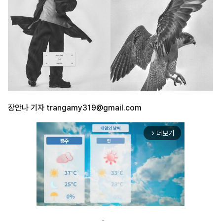
장안나 기자
trangamy319@gmail.com
더보기
arrow_forward_ios