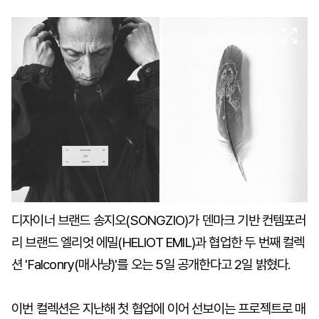
마
운
대
켓
세
학
파
동
워
문
골
프
디자이너 브랜드 송지오(SONGZIO)가 덴마크 기반 컨템포러
리 브랜드 엘리엇 에밀(HELIOT EMIL)과 협업한 두 번째 컬렉
션 'Falconry(매사냥)'를 오는 5일 공개한다고 2일 밝혔다.
이번 컬렉션은 지난해 첫 협업에 이어 선보이는 프로젝트로 매