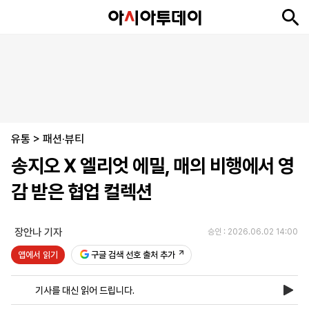
뉴
최
속
정
사
경
국
오
피
아
문
포
스
신
보
치
회
제
제
피
플
투
화
토
니
시
·
유통
언
티
스
>
패션·뷰티
포
송지오 X 엘리엇 에밀, 매의 비행에서 영
츠
감 받은 협업 컬렉션
ENGLISH
中
Tiếng
文
Việt
장안나 기자
승인 : 2026.06.02 14:00
앱에서 읽기
구글 검색 선호 출처 추가
지
신
후
제
회
앱
면
문
원
보
사
설
기사를 대신 읽어 드립니다.
보
구
하
24
소
치
기
독
기
시
개