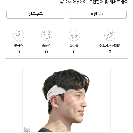
ⓒ 아시아투데이, 무단전재 및 재배포 금지
Mute
신문구독
후원하기
좋아요
슬퍼요
화나요
후속기사 원해요
0
0
0
0