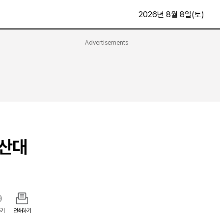
2026년 8월 8일(토)
Advertisements
문화·스포츠
최신
전체
방송
지면보기
가요
구독신청
영화
First Edition
문화
후원하기
등산대
카
종교
제보24시
스포츠
알립니다
여행
기
인쇄하기