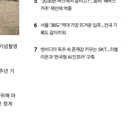
5
“2030은 버스에서 살라고?”…황희 ‘폐버스
거주’ 제안에 역풍
6
서울 ‘38도’ 역대 가장 뜨거운 입추…전국 기
록도 갈아치워
 기념촬영
7
엔비디아 독주 속 존재감 키우는 SKT…리벨
리온과 ‘한국형 AI 인프라’ 구축
주년 기
 위해 마
은 청계