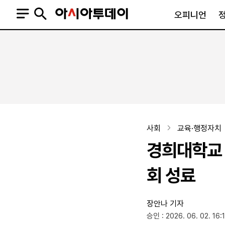
오피니언
오피니언
정치
사회
사설
정치일반
사회일반
칼럼·기고
청와대
사건·사고
기자의 눈
국회·정당
법원·검찰
피플
북한
교육·행정
사회
교육·행정자치
외교
노동·복지·환경
경희대학교 
국방
보건·의학
정부
회 성료
장안나 기자
SNS
승인 : 2026. 06. 02. 16:
뉴스스탠드
네이버블로그
아투TV(유튜브)
페이스북