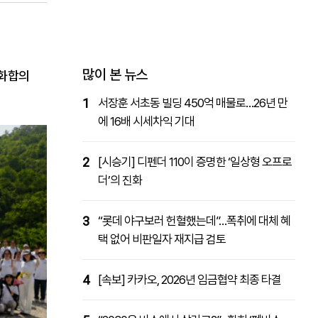
패밀리사이트
마켓파워
아투TV
대학동문골프최강전
많이 본 뉴스
 화합의
1
서장훈 서초동 빌딩 450억 매물로…26년 만
에 16배 시세차익 기대
2
[시승기] 디펜더 110이 증명한 ‘일상형 오프로
더’의 진화
3
“롯데 야구보러 헌혈했는데”…폭취에 대체 혜
택 없어 비판일자 재지급 검토
4
[속보] 카카오, 2026년 임금협약 최종 타결