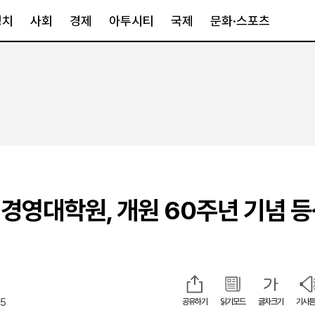
정치
사회
경제
아투시티
국제
문화·스포츠
경제
아투시티
국제
경제일반
종합
세계일반
정책
메트로
아시아·호주
금융·증권
경기·인천
북미
산업
세종·충청
중남미
IT·과학
영남
유럽
경영대학원, 개원 60주년 기념 
부동산
호남
중동·아프리
유통
강원
중기·벤처
제주
15
공유하기
읽기모드
글자크기
기사듣
인스타그램