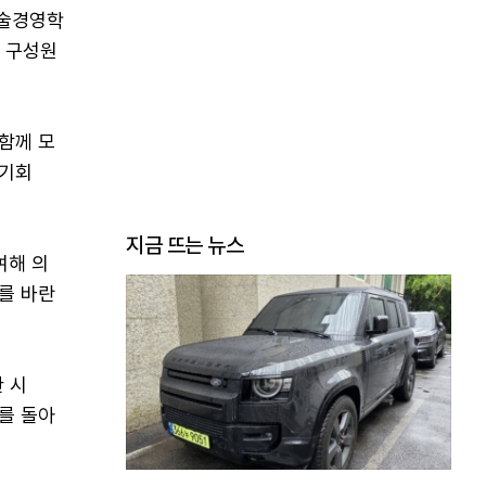
예술경영학
의 구성원
함께 모
 기회
지금 뜨는 뉴스
여해 의
를 바란
한 시
를 돌아