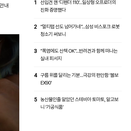
1
선입견 깬 ‘디펜더 110’…일상형 오프로더의
 안내
진화 증명했다
2
“멀티탭 선도 넘어가네”…삼성 비스포크 로봇
청소기 써보니
3
“폭염에도 산책 OK”…반려견과 함께 떠나는
실내 피서지
4
구름 위를 달리는 기분…극강의 편안함 ‘볼보
EX90’
5
농산물인줄 알았던 스테비아 토마토, 알고보
니 ‘가공식품’