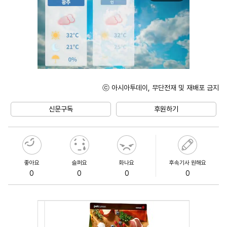
ⓒ 아시아투데이, 무단전재 및 재배포 금지
Mute
신문구독
후원하기
좋아요
슬퍼요
화나요
후속기사 원해요
0
0
0
0