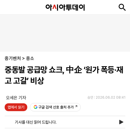
뉴
최
속
정
사
경
국
오
피
아
문
포
스
신
보
치
회
제
제
피
플
투
화
토
니
시
·
중기벤처
언
티
스
>
중소
포
중동발 공급망 쇼크, 中企 ‘원가 폭등·재
츠
고 고갈’ 비상
ENGLISH
中
Tiếng
文
Việt
오세은 기자
승인 : 2026.06.02 08:41
앱에서 읽기
구글 검색 선호 출처 추가
지
신
후
제
회
앱
면
문
원
보
사
설
기사를 대신 읽어 드립니다.
보
구
하
24
소
치
기
독
기
시
개