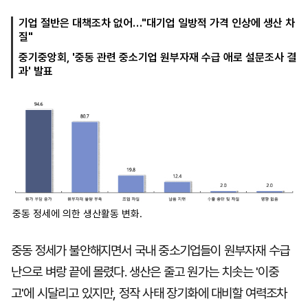
기업 절반은 대책조차 없어…"대기업 일방적 가격 인상에 생산 차
질"
마
운
대
중기중앙회, '중동 관련 중소기업 원부자재 수급 애로 설문조사 결
켓
세
학
과' 발표
파
동
워
문
골
프
중동 정세에 의한 생산활동 변화.
중동 정세가 불안해지면서 국내 중소기업들이 원부자재 수급
난으로 벼랑 끝에 몰렸다. 생산은 줄고 원가는 치솟는 '이중
고'에 시달리고 있지만, 정작 사태 장기화에 대비할 여력조차