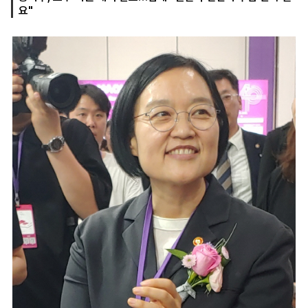
요"
마
운
대
켓
세
학
파
동
워
문
골
프