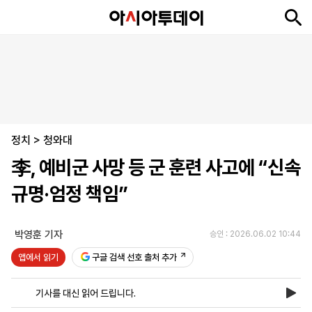
뉴
최
속
정
사
경
국
오
피
아
문
포
스
신
보
치
회
제
제
피
플
투
화
토
니
시
·
정치
언
티
스
>
청와대
포
李, 예비군 사망 등 군 훈련 사고에 “신속
츠
규명·엄정 책임”
ENGLISH
中
Tiếng
文
Việt
박영훈 기자
승인 : 2026.06.02 10:44
앱에서 읽기
구글 검색 선호 출처 추가
지
신
후
제
회
앱
면
문
원
보
사
설
기사를 대신 읽어 드립니다.
보
구
하
24
소
치
기
독
기
시
개