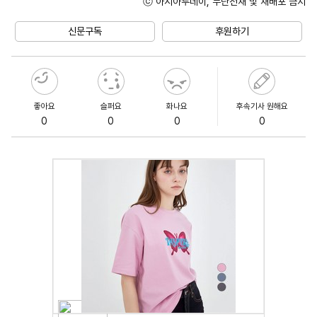
ⓒ 아시아투데이, 무단전재 및 재배포 금지
Unmute
신문구독
후원하기
좋아요
슬퍼요
화나요
후속기사 원해요
0
0
0
0