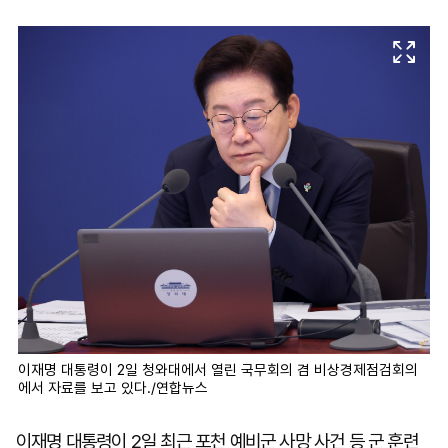
마
운
대
켓
세
학
파
동
워
문
골
프
이재명 대통령이 2일 청와대에서 열린 국무회의 겸 비상경제점검회의
에서 자료를 보고 있다./연합뉴스
이재명 대통령이 2일 최근 포천 예비군 사망 사건 등 군 훈련