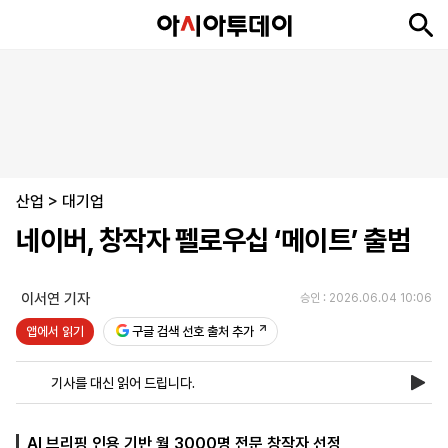
뉴
최
속
정
사
경
국
오
피
아
문
포
스
신
보
치
회
제
제
피
플
투
화
토
니
시
·
산업
언
티
스
>
대기업
포
네이버, 창작자 펠로우십 ‘메이트’ 출범
츠
이서연 기자
승인 : 2026.06.04 10:06
ENGLISH
中
Tiếng
文
Việt
앱에서 읽기
구글 검색 선호 출처 추가
기사를 대신 읽어 드립니다.
지
신
후
제
회
앱
면
문
원
보
사
설
보
구
하
24
소
치
AI 브리핑 인용 기반 월 3000명 전문 창작자 선정
기
독
기
시
개