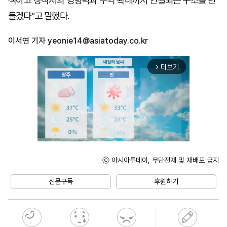
색하고 창작자의 영향력과 수익 확대까지 연결되는 구조를 만
들겠다"고 말했다.
이서연 기자
yeonie14@asiatoday.co.kr
더보기
arrow_forward_ios
ⓒ 아시아투데이, 무단전재 및 재배포 금지
Unmute
신문구독
후원하기