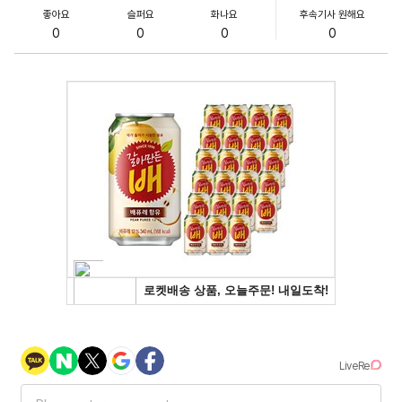
좋아요
슬퍼요
화나요
후속기사 원해요
0
0
0
0