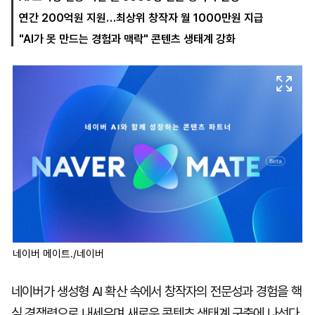
연간 200억원 지원…최상위 창작자 월 1000만원 지급
"AI가 못 만드는 경험과 맥락" 콘텐츠 생태계 강화
마
운
대
켓
세
학
파
동
워
문
골
프
네이버 메이트./네이버
네이버가 생성형 AI 확산 속에서 창작자의 전문성과 경험을 핵
심 경쟁력으로 내세우며 새로운 콘텐츠 생태계 구축에 나선다.