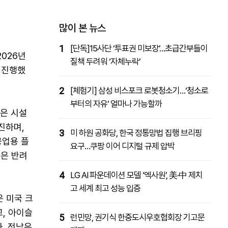
패밀리사이트
마켓파워
아투TV
대학동문골프최강전
많이 본 뉴스
1
[단독]15사단 ‘투표권 미보장’…초급간부들이
026년
질책 두려워 ‘자체누락’
 진행했
2
[체험기] 삼성 비스포크 로봇청소기…‘청소로
부터의 자유’ 얼마나 가능할까
은 시설
진하며,
3
미 하원 공화당, 한국 정통망법 집행 브리핑
공업용 플
요구…쿠팡 이어 디지털 규제 압박
은 반려
4
LG AI 파운데이션 모델 ‘엑사원’, 美·中 제치
고 세계 최고 성능 입증
 미국 크
, 아이슬
5
런민망, 권기식 한중도시우호협회장 기고문
. 전남은