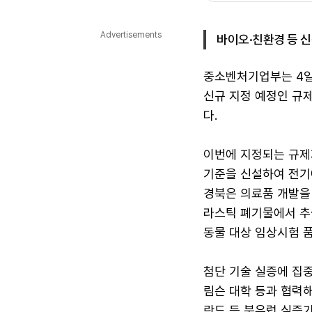
다국어뉴스
ENGLISH
Tiếng Việt
中文
Advertisements
바이오·친환경 등 
중소벤처기업부는 4일 
신규 지정 예정인 규
다.
이번에 지정되는 규제
기준을 신설하여 전기
경북은 의료품 개발을 
라스틱 폐기물에서 추
동물 대상 임상시험 
첨단 기술 실증에 집
림슨 대학 등과 협력
란드 등 북유럽 실증