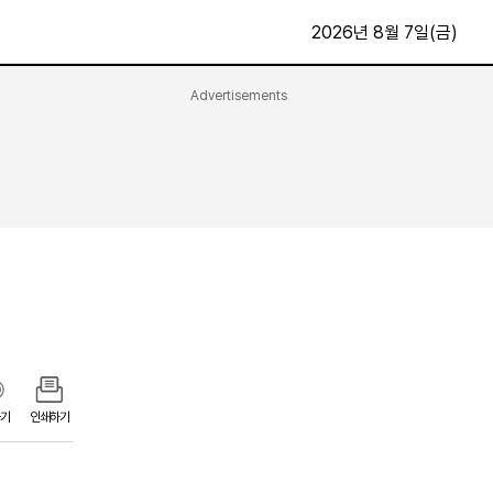
2026년 8월 7일(금)
Advertisements
문화·스포츠
최신
전체
방송
지면보기
가요
구독신청
영화
First Edition
문화
후원하기
카
종교
제보24시
스포츠
알립니다
여행
기
인쇄하기