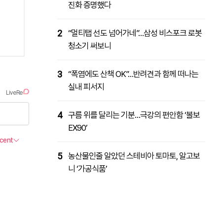
진화 증명했다
2
“멀티탭 선도 넘어가네”…삼성 비스포크 로봇
청소기 써보니
3
“폭염에도 산책 OK”…반려견과 함께 떠나는
실내 피서지
4
구름 위를 달리는 기분…극강의 편안함 ‘볼보
EX90’
5
농산물인줄 알았던 스테비아 토마토, 알고보
니 ‘가공식품’