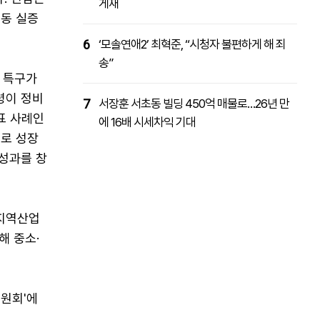
게재
공동 실증
6
‘모솔연애2’ 최혁준, “시청자 불편하게 해 죄
송”
 특구가
령이 정비
7
서장훈 서초동 빌딩 450억 매물로…26년 만
표 사례인
에 16배 시세차익 기대
로 성장
 성과를 창
 지역산업
해 중소·
위원회'에