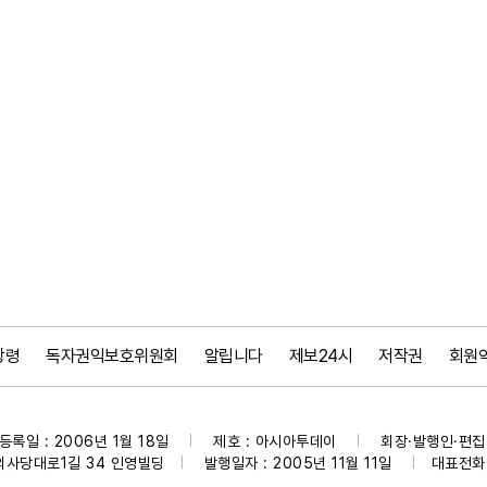
강령
독자권익보호위원회
알립니다
제보24시
저작권
회원
등록일 : 2006년 1월 18일
제호 : 아시아투데이
회장·발행인·편집인
|
|
의사당대로1길 34 인영빌딩
발행일자 : 2005년 11월 11일
대표전화 :
|
|