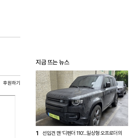
지금 뜨는 뉴스
후원하기
1
선입견 깬 ‘디펜더 110’…일상형 오프로더의