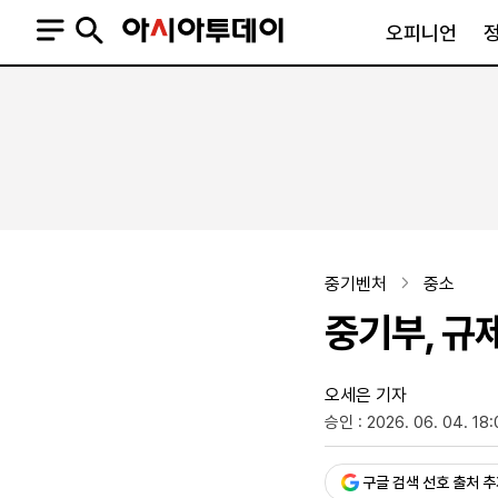
오피니언
오피니언
정치
사회
사설
정치일반
사회일반
칼럼·기고
청와대
사건·사고
기자의 눈
국회·정당
법원·검찰
피플
북한
교육·행정
중기벤처
중소
외교
노동·복지·환경
중기부, 규
국방
보건·의학
정부
오세은 기자
승인 : 2026. 06. 04. 18:
SNS
뉴스스탠드
네이버블로그
아투TV(유튜브)
페이스북
구글 검색 선호 출처 