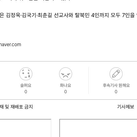
은 김정욱·김국기·최춘길 선교사와 탈북민 4인까지 모두 7인을
naver.com
슬퍼요
화나요
후속기사 원해요
0
0
0
재 및 재배포 금지
기사제보