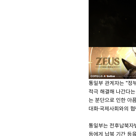
통일부 관계자는 "정
적극 해결해 나간다는
는 분단으로 인한 아픔
대화·국제사회와의 협
통일부는 전후납북자법
등에게 납북 기간 등