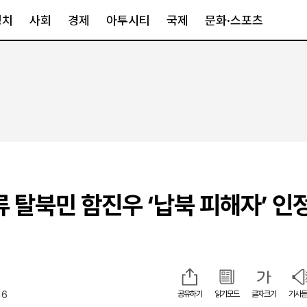
정치
사회
경제
아투시티
국제
문화·스포츠
경제
아투시티
국제
경제일반
종합
세계일반
정책
메트로
아시아·호주
금융·증권
경기·인천
북미
산업
세종·충청
중남미
IT·과학
영남
유럽
 탈북민 함진우 ‘납북 피해자’ 인정.
부동산
호남
중동·아프리
유통
강원
중기·벤처
제주
16
공유하기
읽기모드
글자크기
기사듣
인스타그램