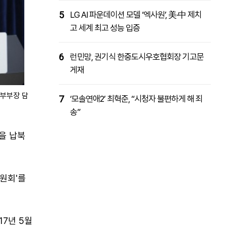
5
LG AI 파운데이션 모델 ‘엑사원’, 美·中 제치
고 세계 최고 성능 입증
6
런민망, 권기식 한중도시우호협회장 기고문
게재
 부부장 담
7
‘모솔연애2’ 최혁준, “시청자 불편하게 해 죄
송”
을 납북
원회'를
7년 5월