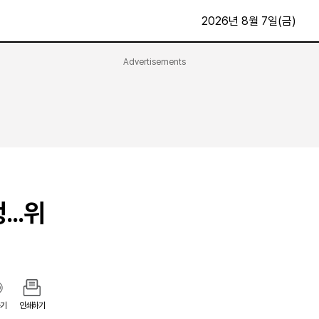
2026년 8월 7일(금)
Advertisements
문화·스포츠
최신
전체
방송
지면보기
가요
구독신청
영화
First Edition
문화
후원하기
..위
카
종교
제보24시
스포츠
알립니다
여행
기
인쇄하기