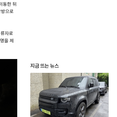
이동한 뒤
감방으로
억류자로
1명을 제
지금 뜨는 뉴스