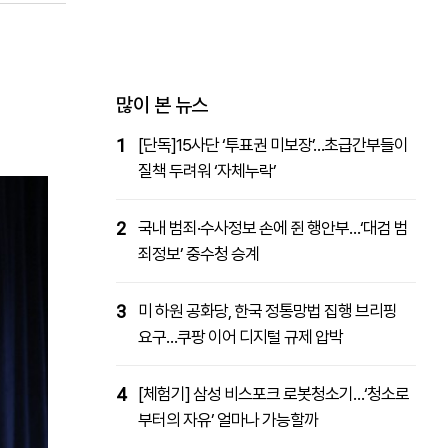
패밀리사이트
마켓파워
아투TV
대학동문골프최강전
많이 본 뉴스
1
[단독]15사단 ‘투표권 미보장’…초급간부들이
질책 두려워 ‘자체누락’
2
국내 범죄·수사정보 손에 쥔 행안부…‘대검 범
죄정보’ 중수청 승계
3
미 하원 공화당, 한국 정통망법 집행 브리핑
요구…쿠팡 이어 디지털 규제 압박
4
[체험기] 삼성 비스포크 로봇청소기…‘청소로
부터의 자유’ 얼마나 가능할까