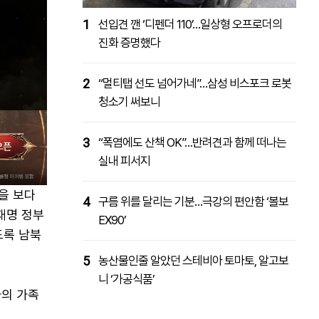
1
선입견 깬 ‘디펜더 110’…일상형 오프로더의
진화 증명했다
2
“멀티탭 선도 넘어가네”…삼성 비스포크 로봇
청소기 써보니
3
“폭염에도 산책 OK”…반려견과 함께 떠나는
실내 피서지
을 보다
4
구름 위를 달리는 기분…극강의 편안함 ‘볼보
재명 정부
EX90’
도록 남북
5
농산물인줄 알았던 스테비아 토마토, 알고보
니 ‘가공식품’
자의 가족