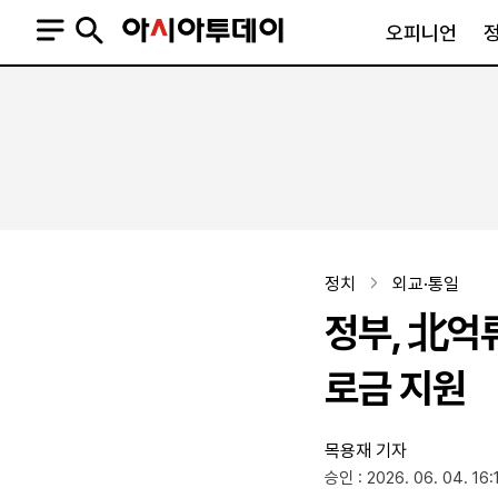
오피니언
오피니언
정치
사회
사설
정치일반
사회일반
칼럼·기고
청와대
사건·사고
기자의 눈
국회·정당
법원·검찰
피플
북한
교육·행정
정치
외교·통일
외교
노동·복지·환경
정부, 北억류
국방
보건·의학
정부
로금 지원
목용재 기자
SNS
승인 : 2026. 06. 04. 16:
뉴스스탠드
네이버블로그
아투TV(유튜브)
페이스북