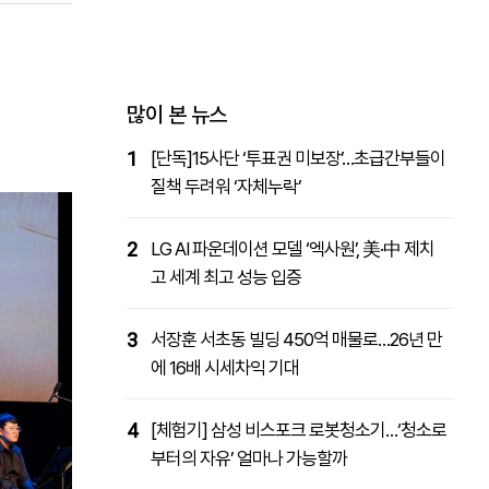
패밀리사이트
마켓파워
아투TV
대학동문골프최강전
많이 본 뉴스
1
[단독]15사단 ‘투표권 미보장’…초급간부들이
질책 두려워 ‘자체누락’
2
LG AI 파운데이션 모델 ‘엑사원’, 美·中 제치
고 세계 최고 성능 입증
3
서장훈 서초동 빌딩 450억 매물로…26년 만
에 16배 시세차익 기대
4
[체험기] 삼성 비스포크 로봇청소기…‘청소로
부터의 자유’ 얼마나 가능할까