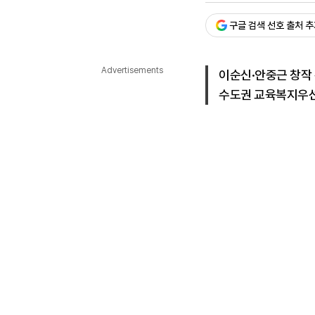
다국어뉴스
ENGLISH
Tiếng Việt
中文
구글 검색 선호 출처 
Advertisements
이순신·안중근 창작
수도권 교육복지우선