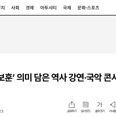
정치
사회
경제
아투시티
국제
문화·스포츠
경제
아투시티
국제
경제일반
종합
세계일반
정책
메트로
아시아·호주
금융·증권
경기·인천
북미
산업
세종·충청
중남미
IT·과학
영남
유럽
보훈’ 의미 담은 역사 강연·국악 콘
부동산
호남
중동·아프리
유통
강원
중기·벤처
제주
23
공유하기
읽기모드
글자크기
기사듣
인스타그램