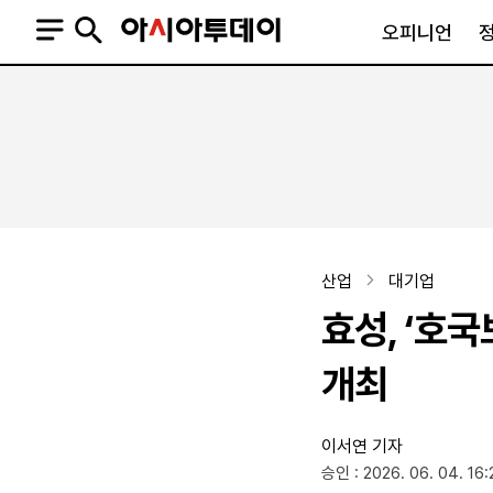
오피니언
오피니언
정치
사회
사설
정치일반
사회일반
칼럼·기고
청와대
사건·사고
기자의 눈
국회·정당
법원·검찰
피플
북한
교육·행정
산업
대기업
외교
노동·복지·환경
효성, ‘호국
국방
보건·의학
정부
개최
이서연 기자
SNS
승인 : 2026. 06. 04. 16:
뉴스스탠드
네이버블로그
아투TV(유튜브)
페이스북