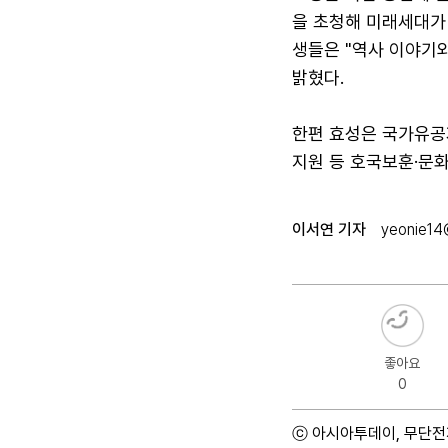
을 초청해 미래세대가
생들은 "역사 이야기
밝혔다.
한편 효성은 국가유공자
지원 등 호국보훈·문
이서연 기자
yeonie14@
좋아요
0
ⓒ 아시아투데이, 무단전