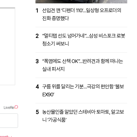
1
선입견 깬 ‘디펜더 110’…일상형 오프로더의
진화 증명했다
2
“멀티탭 선도 넘어가네”…삼성 비스포크 로봇
청소기 써보니
3
“폭염에도 산책 OK”…반려견과 함께 떠나는
실내 피서지
4
구름 위를 달리는 기분…극강의 편안함 ‘볼보
EX90’
5
농산물인줄 알았던 스테비아 토마토, 알고보
니 ‘가공식품’