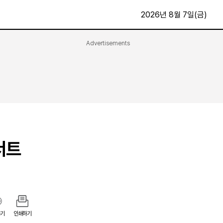
2026년 8월 7일(금)
Advertisements
문화·스포츠
최신
전체
방송
지면보기
가요
구독신청
영화
First Edition
문화
후원하기
서트
카
종교
제보24시
스포츠
알립니다
여행
기
인쇄하기