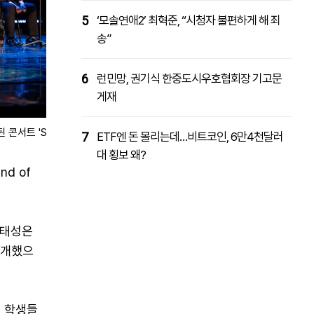
5
‘모솔연애2’ 최혁준, “시청자 불편하게 해 죄
송”
6
런민망, 권기식 한중도시우호협회장 기고문
게재
 'Sound of Heritage - 전통의 울림'./효성
7
ETF엔 돈 몰리는데…비트코인, 6만4천달러
대 횡보 왜?
d of
최태성은
소개했으
 학생들