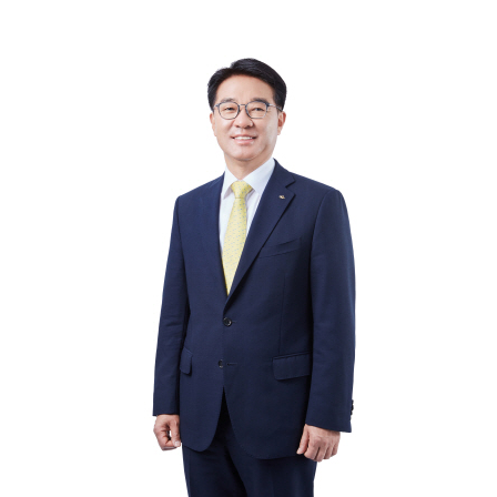
마
운
대
켓
세
학
파
동
워
문
골
프