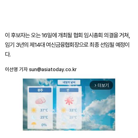
이 후보자는 오는 16일에 개최될 협회 임시총회 의결을 거쳐,
임기 3년의 제14대 여신금융협회장으로 최종 선임될 예정이
다.
이선영 기자
sun@asiatoday.co.kr
더보기
arrow_forward_ios