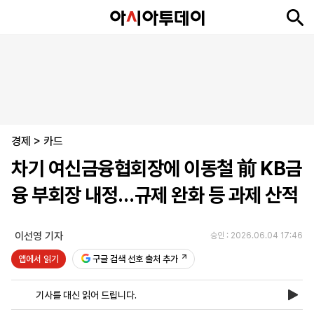
뉴
최
속
정
사
경
국
오
피
아
문
포
스
신
보
치
회
제
제
피
플
투
화
토
니
시
·
경제
언
티
스
>
카드
포
차기 여신금융협회장에 이동철 前 KB금
츠
융 부회장 내정…규제 완화 등 과제 산적
ENGLISH
中
Tiếng
文
Việt
이선영 기자
승인 : 2026.06.04 17:46
앱에서 읽기
구글 검색 선호 출처 추가
지
신
후
제
회
앱
면
문
원
보
사
설
기사를 대신 읽어 드립니다.
보
구
하
24
소
치
기
독
기
시
개