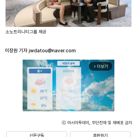
소노트리니티그룹 제공
이장원 기자
jwdatou@naver.com
더보기
arrow_forward_ios
ⓒ 아시아투데이, 무단전재 및 재배포 금지
Mute
신문구독
후원하기