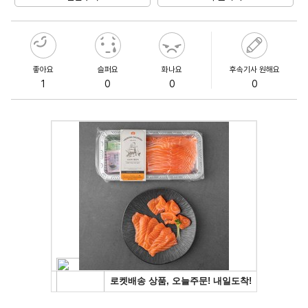
좋아요
슬퍼요
화나요
후속기사 원해요
1
0
0
0