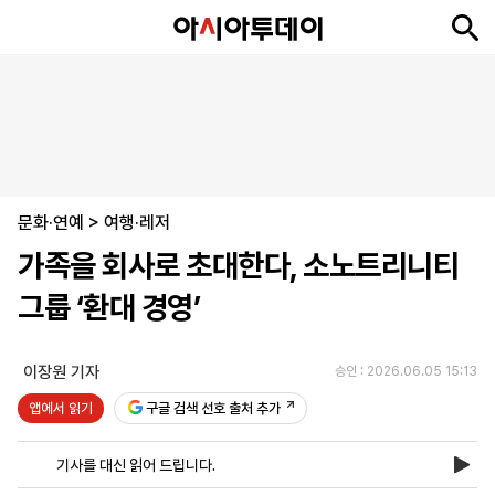
뉴
최
속
정
사
경
국
오
피
아
문
포
스
신
보
치
회
제
제
피
플
투
화
토
니
시
·
문화·연예
언
티
스
>
여행·레저
포
가족을 회사로 초대한다, 소노트리니티
츠
그룹 ‘환대 경영’
ENGLISH
中
Tiếng
文
Việt
이장원 기자
승인 : 2026.06.05 15:13
앱에서 읽기
구글 검색 선호 출처 추가
지
신
후
제
회
앱
면
문
원
보
사
설
기사를 대신 읽어 드립니다.
보
구
하
24
소
치
기
독
기
시
개