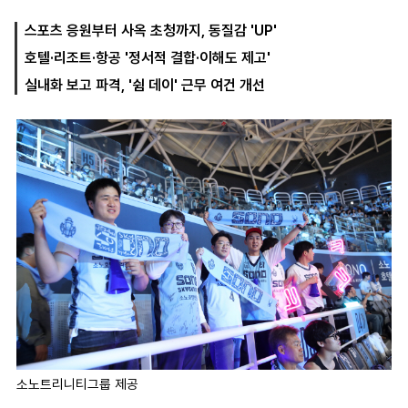
스포츠 응원부터 사옥 초청까지, 동질감 'UP'
호텔·리조트·항공 '정서적 결합·이해도 제고'
마
운
대
켓
세
학
실내화 보고 파격, '쉼 데이' 근무 여건 개선
파
동
워
문
골
프
소노트리니티그룹 제공