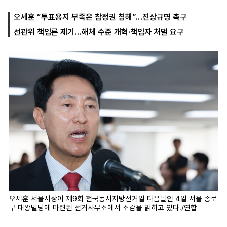
오세훈 “투표용지 부족은 참정권 침해”…진상규명 촉구
선관위 책임론 제기…해체 수준 개혁·책임자 처벌 요구
마
운
대
켓
세
학
파
동
워
문
골
프
오세훈 서울시장이 제9회 전국동시지방선거일 다음날인 4일 서울 종로
구 대왕빌딩에 마련된 선거사무소에서 소감을 밝히고 있다./연합