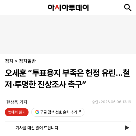
뉴
최
속
정
사
경
국
오
피
아
문
포
스
신
보
치
회
제
제
피
플
투
화
토
니
시
·
정치
언
티
스
>
정치일반
포
오세훈 “투표용지 부족은 헌정 유린…철
츠
저·투명한 진상조사 촉구”
ENGLISH
中
Tiếng
文
Việt
한상욱 기자
승인 : 2026.06.06 13:16
앱에서 읽기
구글 검색 선호 출처 추가
지
신
후
제
회
앱
면
문
원
보
사
설
기사를 대신 읽어 드립니다.
보
구
하
24
소
치
기
독
기
시
개