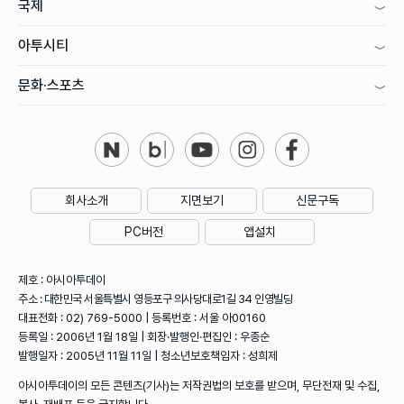
국제
아투시티
문화·스포츠
회사소개
지면보기
신문구독
PC버전
앱설치
제호 : 아시아투데이
주소 : 대한민국 서울특별시 영등포구 의사당대로1길 34 인영빌딩
대표전화 : 02) 769-5000 | 등록번호 : 서울 아00160
등록일 : 2006년 1월 18일 | 회장·발행인·편집인 : 우종순
발행일자 : 2005년 11월 11일 | 청소년보호책임자 : 성희제
아시아투데이의 모든 콘텐츠(기사)는 저작권법의 보호를 받으며, 무단전재 및 수집,