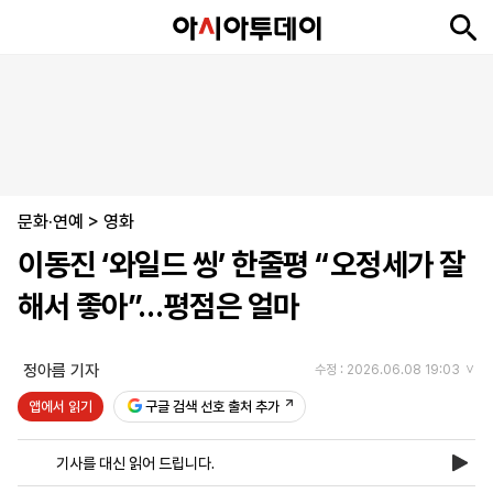
뉴
최
속
정
사
경
국
오
피
아
문
포
스
신
보
치
회
제
제
피
플
투
화
토
니
시
·
문화·연예
언
티
스
>
영화
포
이동진 ‘와일드 씽’ 한줄평 “오정세가 잘
츠
해서 좋아”…평점은 얼마
ENGLISH
中
Tiếng
文
Việt
정아름 기자
수정 : 2026.06.08 19:03
앱에서 읽기
구글 검색 선호 출처 추가
지
신
후
제
회
앱
면
문
원
보
사
설
기사를 대신 읽어 드립니다.
보
구
하
24
소
치
기
독
기
시
개