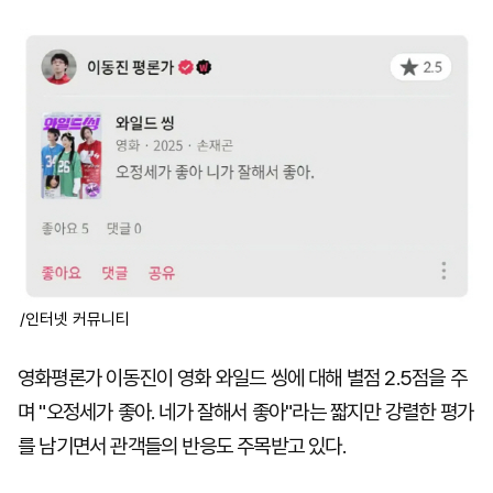
마
운
대
켓
세
학
파
동
워
문
골
프
/인터넷 커뮤니티
영화평론가 이동진이 영화 와일드 씽에 대해 별점 2.5점을 주
며 "오정세가 좋아. 네가 잘해서 좋아"라는 짧지만 강렬한 평가
를 남기면서 관객들의 반응도 주목받고 있다.