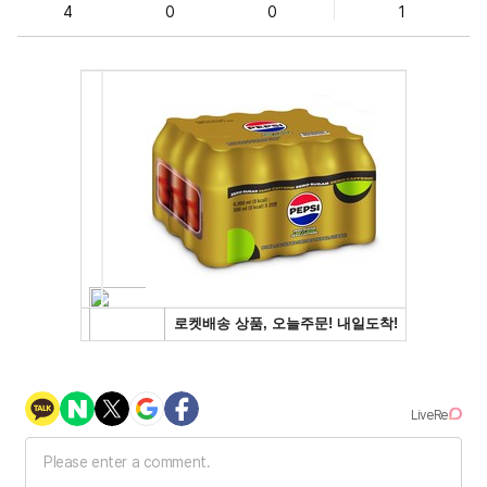
4
0
0
1