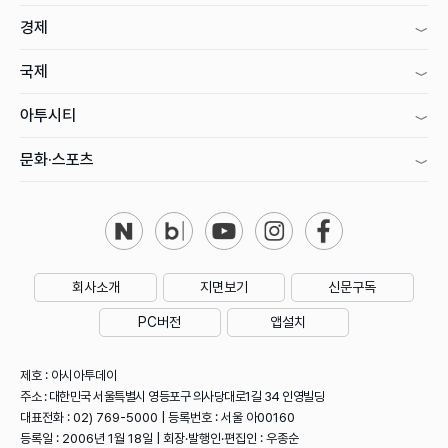
경제
국제
아투시티
문화·스포츠
회사소개
지면보기
신문구독
PC버전
앱설치
제호 : 아시아투데이
주소 : 대한민국 서울특별시 영등포구 의사당대로1길 34 인영빌딩
대표전화 : 02) 769-5000 | 등록번호 : 서울 아00160
등록일 : 2006년 1월 18일 | 회장·발행인·편집인 : 우종순