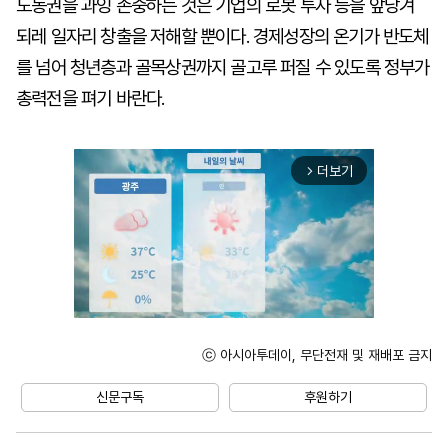
노동권을 과잉 존중하는 것은 기업의 로봇 투자 등을 앞당겨
되레 일자리 창출을 저해할 뿐이다. 경제성장의 온기가 반도체
를 넘어 청년층과 골목상권까지 골고루 퍼질 수 있도록 정부가
총력전을 펴기 바란다.
더보기
arrow_forward_ios
ⓒ 아시아투데이, 무단전재 및 재배포 금지
Unmute
신문구독
후원하기