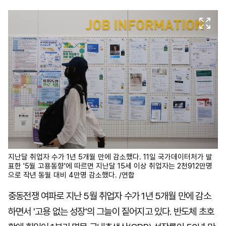
마
운
대
켓
세
학
파
동
워
문
골
프
지난달 취업자 수가 1년 5개월 만에 감소했다. 11일 국가데이터처가 발
표한 '5월 고용동향'에 따르면 지난달 15세 이상 취업자는 2천912만명
으로 작년 동월 대비 4만명 감소했다. /연합
중동전쟁 여파로 지난 5월 취업자 수가 1년 5개월 만에 감소
하면서 '고용 없는 성장'의 그늘이 짙어지고 있다. 반도체 초호