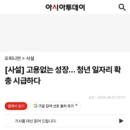
뉴
최
속
정
사
경
국
오
피
아
문
포
스
신
보
치
회
제
제
피
플
투
화
토
니
시
·
오피니언
언
티
스
>
사설
포
[사설] 고용없는 성장… 청년 일자리 확
츠
충 시급하다
ENGLISH
中
Tiếng
文
Việt
승인 : 2026.06.12 00:01
앱에서 읽기
구글 검색 선호 출처 추가
지
신
후
제
회
앱
면
문
원
보
사
설
기사를 대신 읽어 드립니다.
보
구
하
24
소
치
기
독
기
시
개