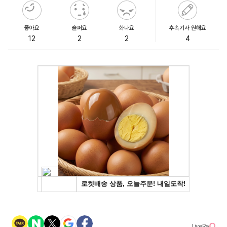
좋아요
슬퍼요
화나요
후속기사 원해요
12
2
2
4