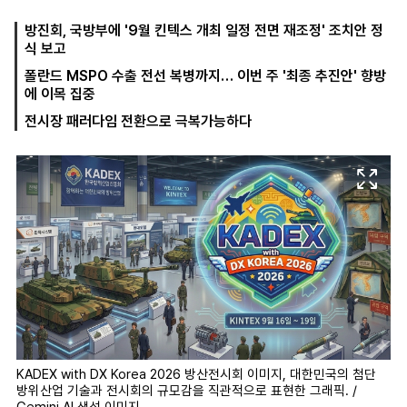
방진회, 국방부에 '9월 킨텍스 개최 일정 전면 재조정' 조치안 정
식 보고
마
운
대
폴란드 MSPO 수출 전선 복병까지… 이번 주 '최종 추진안' 향방
켓
세
학
에 이목 집중
파
동
워
문
전시장 패러다임 전환으로 극복가능하다
골
프
KADEX with DX Korea 2026 방산전시회 이미지, 대한민국의 첨단
방위산업 기술과 전시회의 규모감을 직관적으로 표현한 그래픽. /