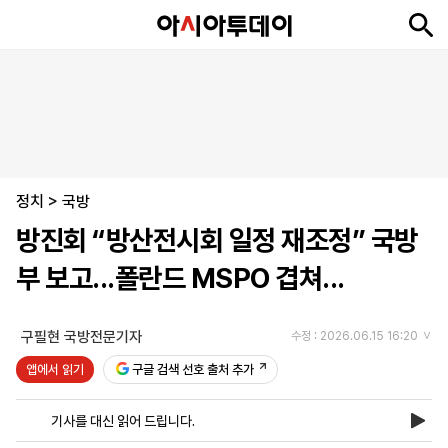
뉴
최
속
정
사
경
국
오
피
아
문
포
스
신
보
치
회
제
제
피
플
투
화
토
니
시
·
정치
언
티
스
>
국방
포
방진회 “방산전시회 일정 재조정” 국방
츠
부 보고...폴란드 MSPO 겹쳐...
ENGLISH
中
Tiếng
文
Việt
구필현 국방전문기자
수정 : 2026.06.15 16:20
앱에서 읽기
구글 검색 선호 출처 추가
지
신
후
제
회
앱
면
문
원
보
사
설
기사를 대신 읽어 드립니다.
보
구
하
24
소
치
기
독
기
시
개