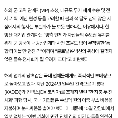
해외 군 고위 관계자(VIP) 초청, 대규모 무기 체계 수송 및 전
시 기획, 예산 편성 등을 고려할 때 불과 석 달도 남지 않은 시
점에서의 행사는 부실화가 불 보듯 뻔하다는 이유에서다. 한
방산 대기업 관계자는 "양측 단체가 자신들의 주도권 유지를
위해 군 당국이나 방산업계와 사전 조율도 없이 무책임한 '통
합 타이틀'만 던진 격"이라며 "글로벌 K-방산의 위상에 걸맞지
않은 졸속 전시회가 될 우려가 크다"고 비판했다.
해외 업계의 당혹감은 국내 업체들에게도 즉각적인 부메랑으
로 돌아오고 있다. 지난 2024년 일주일 간격으로 계룡대
(KADEX)와 킨텍스(DX 코리아)로 쪼개져 열린 '한 지붕 두 전
시회' 파행 당시, 국내 기업들은 수십억 원의 이중 부스 비용을
지불하며 눈치싸움을 벌여야 했다. 이 때문에 10일 간담회에서
일부 업체는 "이번 기회에 민간 단체 간의 이권 다툼을 완전히