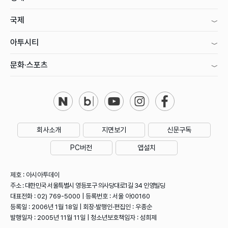
국제
아투시티
문화·스포츠
회사소개
지면보기
신문구독
PC버전
앱설치
제호 : 아시아투데이
주소 : 대한민국 서울특별시 영등포구 의사당대로1길 34 인영빌딩
대표전화 : 02) 769-5000 | 등록번호 : 서울 아00160
등록일 : 2006년 1월 18일 | 회장·발행인·편집인 : 우종순
발행일자 : 2005년 11월 11일 | 청소년보호책임자 : 성희제