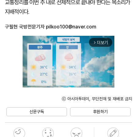
교통정리를 이번 주 내로 선제적으로 끝내야 한다는 목소리가
지배적이다.
구필현 국방전문기자
pilkoo100@naver.com
더보기
arrow_forward_ios
ⓒ 아시아투데이, 무단전재 및 재배포 금지
Unmute
신문구독
후원하기