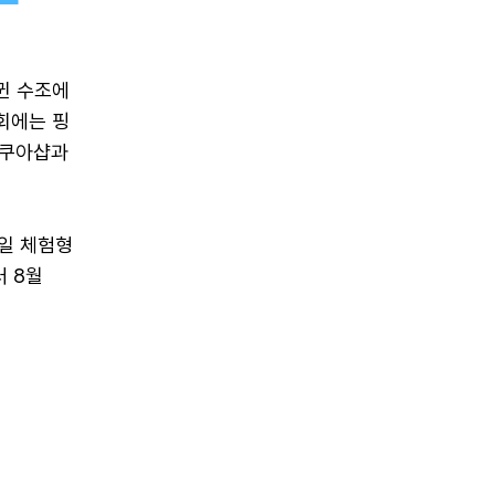
귄 수조에
회에는 핑
아쿠아샵과
5일 체험형
터 8월