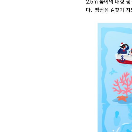
2.5m 높이의 대형 
다. '펭귄섬 길찾기 지