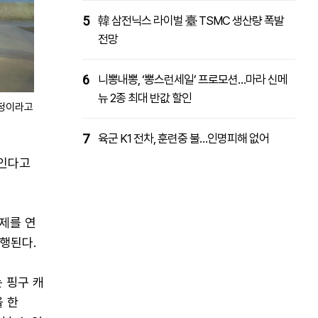
5
韓 삼전닉스 라이벌 臺 TSMC 생산량 폭발
전망
6
니뽕내뽕, ‘뽕스런세일’ 프로모션…마라 신메
뉴 2종 최대 반값 할인
예정이라고
7
육군 K1 전차, 훈련중 불…인명피해 없어
보인다고
제를 연
진행된다.
 핑구 캐
 한