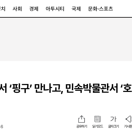
정치
사회
경제
아투시티
국제
문화·스포츠
경제
아투시티
국제
경제일반
종합
세계일반
정책
메트로
아시아·호주
금융·증권
경기·인천
북미
산업
세종·충청
중남미
IT·과학
영남
유럽
 ‘핑구’ 만나고, 민속박물관서 ‘호
부동산
호남
중동·아프리
유통
강원
중기·벤처
제주
46
공유하기
읽기모드
글자크기
기사듣
인스타그램