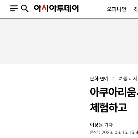
오피니언
오피니언
정치
사회
사설
정치일반
사회일반
칼럼·기고
청와대
사건·사고
기자의 눈
국회·정당
법원·검찰
피플
북한
교육·행정
문화·연예
여행·레저
외교
노동·복지·환경
아쿠아리움서
국방
보건·의학
정부
체험하고
이장원 기자
SNS
승인 : 2026. 06. 15. 15:
뉴스스탠드
네이버블로그
아투TV(유튜브)
페이스북