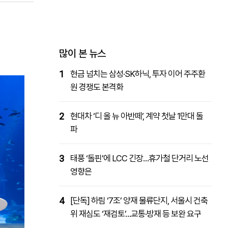
패밀리사이트
마켓파워
아투TV
대학동문골프최강전
많이 본 뉴스
1
현금 넘치는 삼성·SK하닉, 투자 이어 주주환
원 경쟁도 본격화
2
현대차 ‘디 올 뉴 아반떼’, 계약 첫날 1만대 돌
파
3
태풍 ‘돌핀’에 LCC 긴장…휴가철 단거리 노선
영향은
4
[단독] 하림 ‘7조’ 양재 물류단지, 서울시 건축
위 재심도 ‘재검토’…교통·방재 등 보완 요구