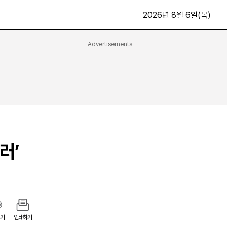
2026년 8월 6일(목)
Advertisements
문화·스포츠
최신
전체
방송
지면보기
가요
구독신청
영화
First Edition
문화
후원하기
러’
카
종교
제보24시
스포츠
알립니다
여행
기
인쇄하기