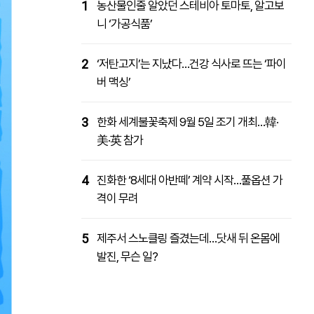
1
농산물인줄 알았던 스테비아 토마토, 알고보
니 ‘가공식품’
2
‘저탄고지’는 지났다…건강 식사로 뜨는 ‘파이
버 맥싱’
3
한화 세계불꽃축제 9월 5일 조기 개최…韓·
美·英 참가
4
진화한 ‘8세대 아반떼’ 계약 시작…풀옵션 가
격이 무려
5
제주서 스노클링 즐겼는데…닷새 뒤 온몸에
발진, 무슨 일?