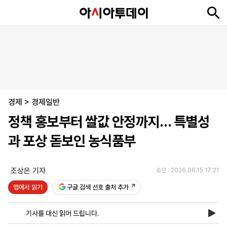
뉴
최
속
정
사
경
국
오
피
아
문
포
스
신
보
치
회
제
제
피
플
투
화
토
니
시
·
경제
언
티
스
>
경제일반
포
정책 홍보부터 쌀값 안정까지… 특별성
츠
과 포상 돋보인 농식품부
ENGLISH
中
Tiếng
文
Việt
조상은 기자
승인 : 2026.06.15 17:21
앱에서 읽기
구글 검색 선호 출처 추가
지
신
후
제
회
앱
면
문
원
보
사
설
기사를 대신 읽어 드립니다.
보
구
하
24
소
치
기
독
기
시
개