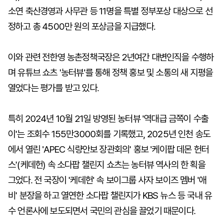
소연 축산경영과 사무관 등 11명을 특별 정부포상 대상으로 선
정하고 총 4500만 원의 포상금을 지급했다.
이와 관련 전한영 농촌정책국장은 2년여간 대변인직을 수행하
며 유튜브 쇼츠 '농터뷰'를 통해 정책 홍보 및 소통의 새 지평을
열었다는 평가를 받고 있다.
특히 2024년 10월 21일 방영된 농터뷰 '역대급 금쪽이 수출
이'는 조회수 155만3000회를 기록했고, 2025년 인천 송도
에서 열린 'APEC 식량안보 장관회의' 홍보 '케이팝 데몬 헌터
스'(케데헌) 속 소다팝 챌린지 쇼츠는 농터뷰 역사의 한 획을
그었다. 전 국장이 '케데헌' 속 보이그룹 사자 보이즈 멤버 '애
비' 분장을 하고 열연한 소다팝 챌린지가 KBS 뉴스 등 국내 유
수 언론사에 보도되면서 국민의 관심을 끌었기 때문이다.