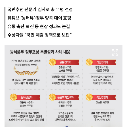
국민추천·전문가 심사로 총 11명 선정
유튜브 '농터뷰'·정부 양곡 대여 호평
마
운
대
켓
세
학
유통·축산 혁신 등 현장 성과도 눈길
파
동
워
문
수상자들 "국민 체감 정책으로 보답"
골
프