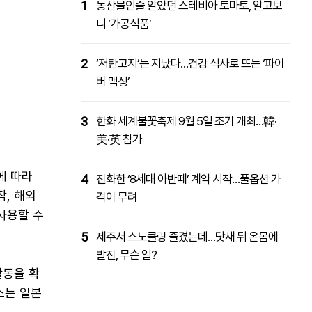
1
농산물인줄 알았던 스테비아 토마토, 알고보
니 ‘가공식품’
2
‘저탄고지’는 지났다…건강 식사로 뜨는 ‘파이
버 맥싱’
3
한화 세계불꽃축제 9월 5일 조기 개최…韓·
美·英 참가
에 따라
4
진화한 ‘8세대 아반떼’ 계약 시작…풀옵션 가
, 해외
격이 무려
사용할 수
5
제주서 스노클링 즐겼는데…닷새 뒤 온몸에
발진, 무슨 일?
활동을 확
스는 일본