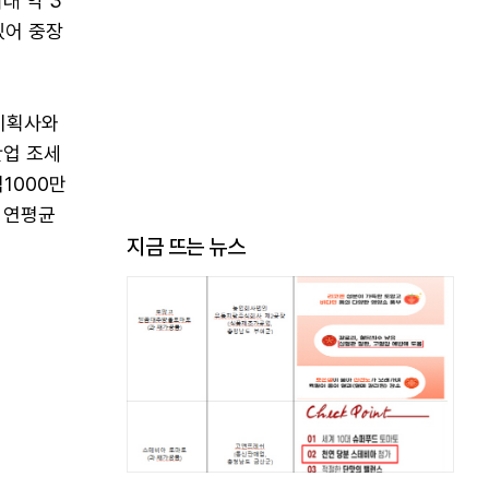
대 약 3
있어 중장
 기획사와
산업 조세
1000만
은 연평균
지금 뜨는 뉴스