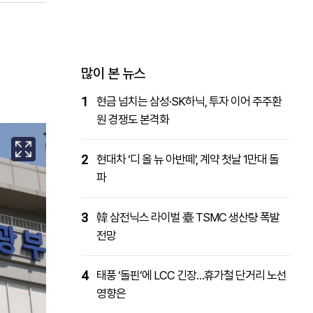
패밀리사이트
마켓파워
아투TV
대학동문골프최강전
많이 본 뉴스
1
현금 넘치는 삼성·SK하닉, 투자 이어 주주환
원 경쟁도 본격화
2
현대차 ‘디 올 뉴 아반떼’, 계약 첫날 1만대 돌
파
3
韓 삼전닉스 라이벌 臺 TSMC 생산량 폭발
전망
4
태풍 ‘돌핀’에 LCC 긴장…휴가철 단거리 노선
영향은