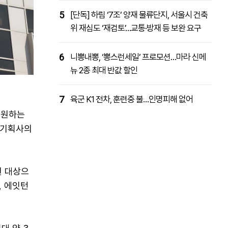
5
[단독] 하림 ‘7조’ 양재 물류단지, 서울시 건축
위 재심도 ‘재검토’…교통·방재 등 보완 요구
6
니뽕내뽕, ‘뽕스런세일’ 프로모션…마라 신메
뉴 2종 최대 반값 할인
7
육군 K1 전차, 훈련중 불…인명피해 없어
지원하는
소기획사의
원 대상으
, 에잇턴