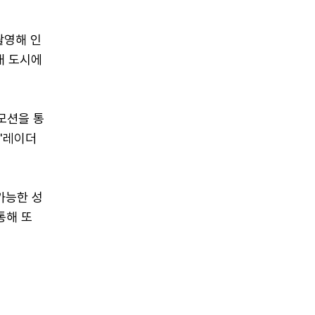
촬영해 인
개 도시에
모션을 통
'레이더
가능한 성
통해 또