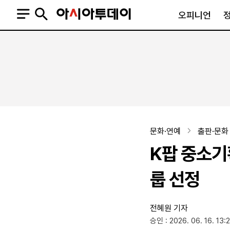
오피니언
오피니언
정치
사회
사설
정치일반
사회일반
칼럼·기고
청와대
사건·사고
기자의 눈
국회·정당
법원·검찰
피플
북한
교육·행정
문화·연예
출판·문화
외교
노동·복지·환경
K팝 중소기
국방
보건·의학
정부
룹 선정
전혜원 기자
SNS
승인 : 2026. 06. 16. 13:
뉴스스탠드
네이버블로그
아투TV(유튜브)
페이스북