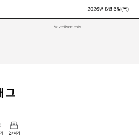
2026년 8월 6일(목)
Advertisements
문화·스포츠
최신
전체
방송
지면보기
가요
구독신청
영화
First Edition
문화
후원하기
개 그
카
종교
제보24시
스포츠
알립니다
여행
기
인쇄하기