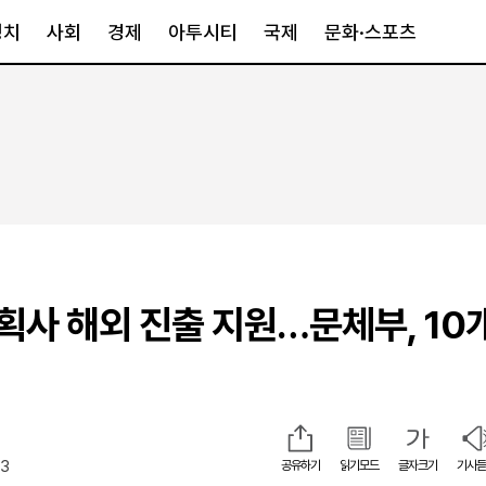
정치
사회
경제
아투시티
국제
문화·스포츠
경제
아투시티
국제
경제일반
종합
세계일반
정책
메트로
아시아·호주
금융·증권
경기·인천
북미
산업
세종·충청
중남미
IT·과학
영남
유럽
획사 해외 진출 지원…문체부, 10
부동산
호남
중동·아프리
유통
강원
중기·벤처
제주
23
공유하기
읽기모드
글자크기
기사듣
인스타그램