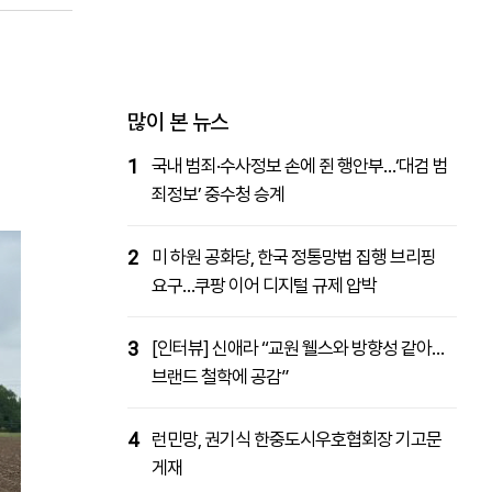
패밀리사이트
마켓파워
아투TV
대학동문골프최강전
많이 본 뉴스
1
국내 범죄·수사정보 손에 쥔 행안부…‘대검 범
죄정보’ 중수청 승계
2
미 하원 공화당, 한국 정통망법 집행 브리핑
요구…쿠팡 이어 디지털 규제 압박
3
[인터뷰] 신애라 “교원 웰스와 방향성 같아…
브랜드 철학에 공감”
4
런민망, 권기식 한중도시우호협회장 기고문
게재