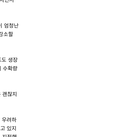
이 엄청난
 감소할
포도 생장
서 수확량
은 괜찮지
 우려하
겪고 있지
고 지적했