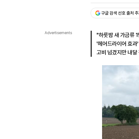
승인 : 2026. 06. 29. 14:
다국어뉴스
ENGLISH
Tiếng Việt
中文
구글 검색 선호 출처 
Advertisements
"하룻밤 새 가금류 1
'헤어드라이어 효과'
고비 넘겼지만 내달