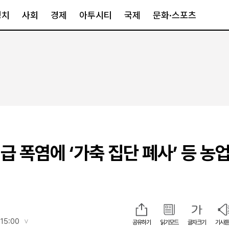
정치
사회
경제
아투시티
국제
문화·스포츠
경제
아투시티
국제
경제일반
종합
세계일반
정책
메트로
아시아·호주
금융·증권
경기·인천
북미
산업
세종·충청
중남미
IT·과학
영남
유럽
급 폭염에 ‘가축 집단 폐사’ 등 농
부동산
호남
중동·아프리
유통
강원
중기·벤처
제주
인스타그램
 15:00
공유하기
읽기모드
글자크기
기사듣