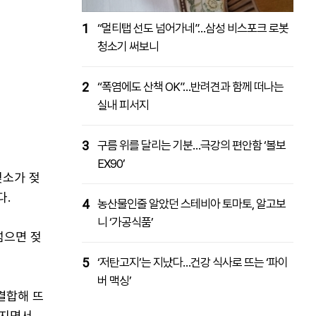
1
“멀티탭 선도 넘어가네”…삼성 비스포크 로봇
청소기 써보니
2
“폭염에도 산책 OK”…반려견과 함께 떠나는
실내 피서지
3
구름 위를 달리는 기분…극강의 편안함 ‘볼보
EX90’
젖소가 젖
다.
4
농산물인줄 알았던 스테비아 토마토, 알고보
니 ‘가공식품’
넘으면 젖
5
‘저탄고지’는 지났다…건강 식사로 뜨는 ‘파이
버 맥싱’
결합해 뜨
해지면서