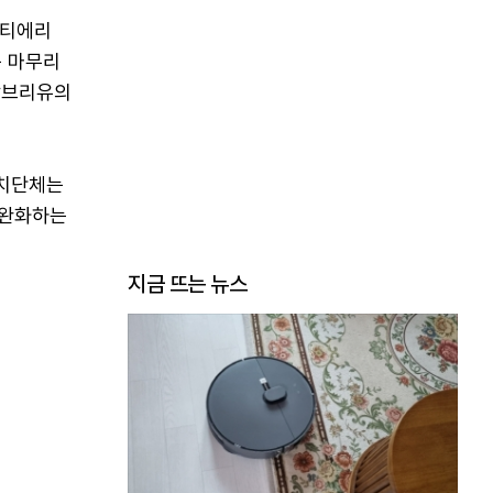
 티에리
둔 마무리
상브리유의
자치단체는
 완화하는
지금 뜨는 뉴스