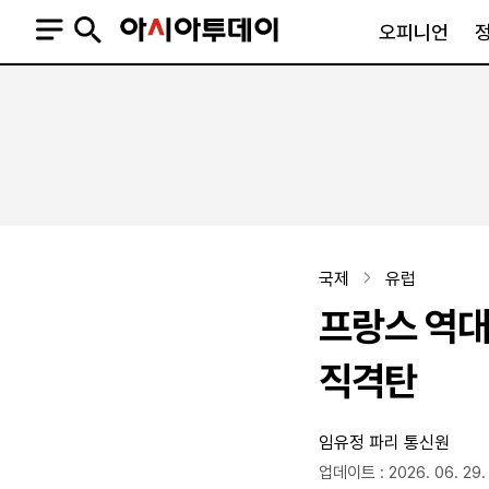
오피니언
오피니언
정치
사회
사설
정치일반
사회일반
칼럼·기고
청와대
사건·사고
기자의 눈
국회·정당
법원·검찰
피플
북한
교육·행정
국제
유럽
외교
노동·복지·환경
프랑스 역대
국방
보건·의학
정부
직격탄
임유정 파리 통신원
SNS
뉴스스탠드
네이버블로그
아투TV(유튜브)
페이스북
업데이트 : 2026. 06. 29.