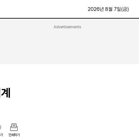
2026년 8월 7일(금)
Advertisements
문화·스포츠
최신
전체
방송
지면보기
가요
구독신청
영화
First Edition
문화
후원하기
업계
카
종교
제보24시
스포츠
알립니다
여행
기
인쇄하기