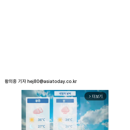
황의중 기자
hej80@asiatoday.co.kr
더보기
arrow_forward_ios