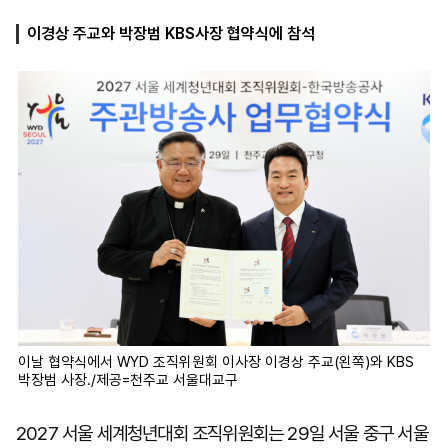
이경상 주교와 박장범 KBS사장 협약식에 참석
마
운
대
켓
세
학
파
동
워
문
골
프
이날 협약식에서 WYD 조직위원회 이사장 이경상 주교(왼쪽)와 KBS
박장범 사장./제공=천주교 서울대교구
2027 서울 세계청년대회 조직위원회는 29일 서울 중구 서울