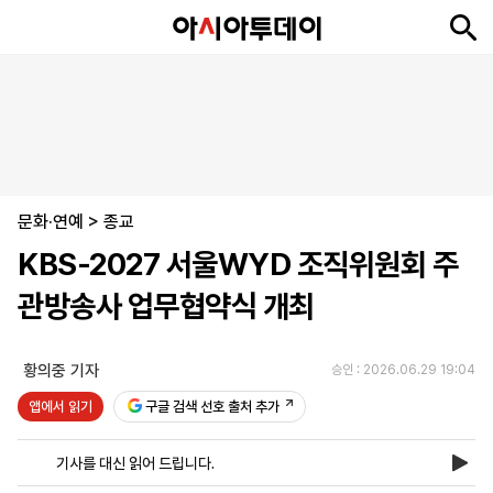
뉴
최
속
정
사
경
국
오
피
아
문
포
스
신
보
치
회
제
제
피
플
투
화
토
니
시
·
문화·연예
언
티
스
>
종교
포
KBS-2027 서울WYD 조직위원회 주
츠
관방송사 업무협약식 개최
ENGLISH
中
Tiếng
文
Việt
황의중 기자
승인 : 2026.06.29 19:04
앱에서 읽기
구글 검색 선호 출처 추가
지
신
후
제
회
앱
면
문
원
보
사
설
기사를 대신 읽어 드립니다.
보
구
하
24
소
치
기
독
기
시
개