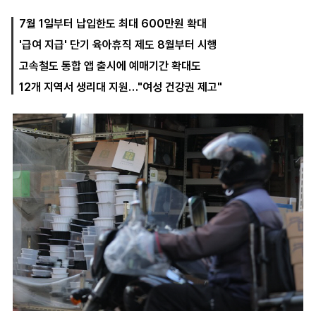
7월 1일부터 납입한도 최대 600만원 확대
'급여 지급' 단기 육아휴직 제도 8월부터 시행
마
운
대
켓
세
학
고속철도 통합 앱 출시에 예매기간 확대도
파
동
워
문
12개 지역서 생리대 지원…"여성 건강권 제고"
골
프