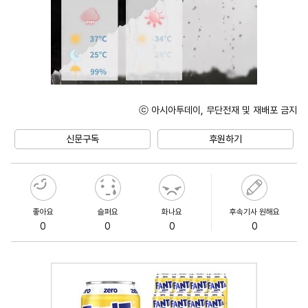
ⓒ 아시아투데이, 무단전재 및 재배포 금지
Unmute
신문구독
후원하기
좋아요
슬퍼요
화나요
후속기사 원해요
0
0
0
0