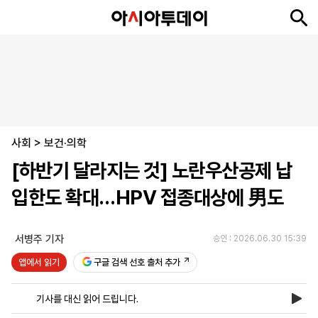
뉴
최
속
정
사
경
국
오
피
아
문
포
스
신
보
치
회
제
제
피
플
투
화
토
니
시
·
사회
언
티
스
>
보건·의학
포
[하반기 달라지는 것] 노란우산공제 납
츠
입한도 확대…HPV 접종대상에 男도
ENGLISH
中
Tiếng
文
Việt
서병주 기자
승인 : 2026.06.30 15:39
앱에서 읽기
구글 검색 선호 출처 추가
지
신
후
제
회
앱
면
문
원
보
사
설
기사를 대신 읽어 드립니다.
보
구
하
24
소
치
기
독
기
시
개