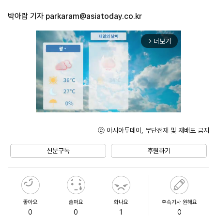
박아람 기자
parkaram@asiatoday.co.kr
더보기
arrow_forward_ios
ⓒ 아시아투데이, 무단전재 및 재배포 금지
Unmute
신문구독
후원하기
좋아요
슬퍼요
화나요
후속기사 원해요
0
0
1
0