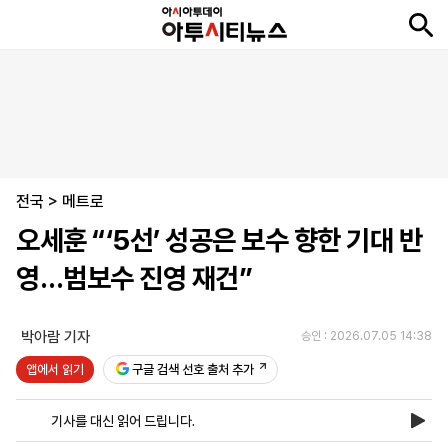
뉴
최
속
정
사
경
국
오
피
아
문
포
스
신
보
치
회
제
제
피
플
투
화
토
니
시
·
전국
언
티
스
>
메트로
포
오세훈 “‘5선’ 성공은 보수 향한 기대 반
츠
영…범보수 진영 재건”
ENGLISH
中
Tiếng
文
Việt
박아람 기자
승인 : 2026.07.05 14:38
앱에서 읽기
구글 검색 선호 출처 추가
지
신
후
제
회
앱
면
문
원
보
사
설
기사를 대신 읽어 드립니다.
보
구
하
24
소
치
기
독
기
시
개