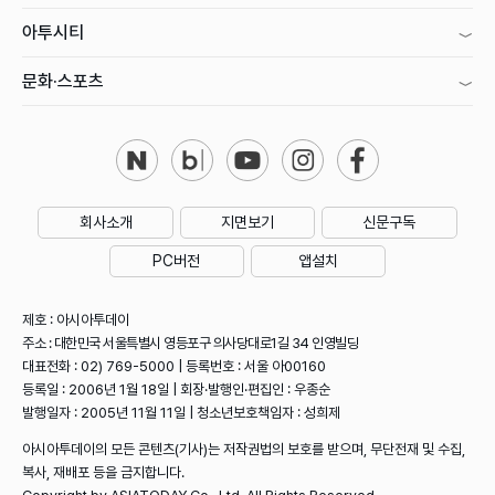
아투시티
문화·스포츠
회사소개
지면보기
신문구독
PC버전
앱설치
제호 : 아시아투데이
주소 : 대한민국 서울특별시 영등포구 의사당대로1길 34 인영빌딩
대표전화 : 02) 769-5000 | 등록번호 : 서울 아00160
등록일 : 2006년 1월 18일 | 회장·발행인·편집인 : 우종순
발행일자 : 2005년 11월 11일 | 청소년보호책임자 : 성희제
아시아투데이의 모든 콘텐츠(기사)는 저작권법의 보호를 받으며, 무단전재 및 수집,
복사, 재배포 등을 금지합니다.