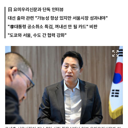
日 요미우리신문과 단독 인터뷰
대선 출마 관련 "가능성 항상 있지만 서울시장 성과내야"
마
운
대
켓
세
학
"李대통령 공소취소 특검, 꺼내선 안 될 카드" 비판
파
동
워
문
"도쿄와 서울, 수도 간 협력 강화"
골
프