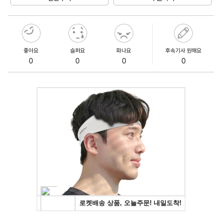
좋아요
슬퍼요
화나요
후속기사 원해요
0
0
0
0