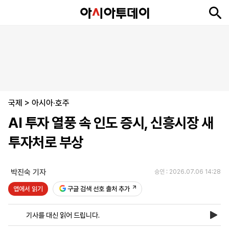
뉴
최
속
정
사
경
국
오
피
아
문
포
스
신
보
치
회
제
제
피
플
투
화
토
니
시
·
국제
언
티
스
>
아시아·호주
포
AI 투자 열풍 속 인도 증시, 신흥시장 새
츠
투자처로 부상
ENGLISH
中
Tiếng
文
Việt
박진숙 기자
승인 : 2026.07.06 14:28
앱에서 읽기
구글 검색 선호 출처 추가
지
신
후
제
회
앱
면
문
원
보
사
설
기사를 대신 읽어 드립니다.
보
구
하
24
소
치
기
독
기
시
개