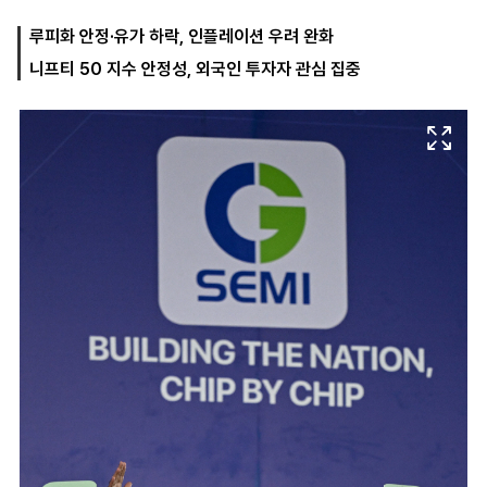
루피화 안정·유가 하락, 인플레이션 우려 완화
니프티 50 지수 안정성, 외국인 투자자 관심 집중
마
운
대
켓
세
학
파
동
워
문
골
프