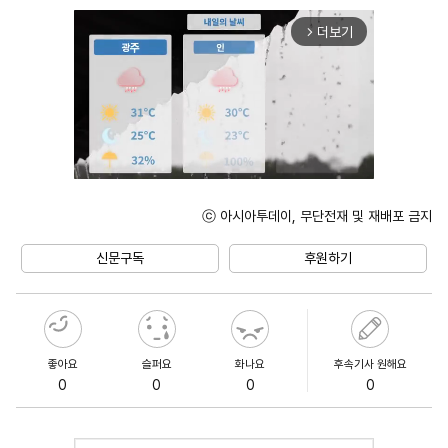
더보기
arrow_forward_ios
ⓒ 아시아투데이, 무단전재 및 재배포 금지
Unmute
신문구독
후원하기
좋아요
슬퍼요
화나요
후속기사 원해요
0
0
0
0