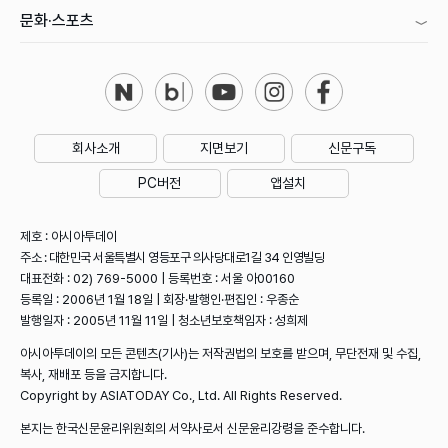
문화·스포츠
회사소개
지면보기
신문구독
PC버전
앱설치
제호 : 아시아투데이
주소 : 대한민국 서울특별시 영등포구 의사당대로1길 34 인영빌딩
대표전화 : 02) 769-5000 | 등록번호 : 서울 아00160
등록일 : 2006년 1월 18일 | 회장·발행인·편집인 : 우종순
발행일자 : 2005년 11월 11일 | 청소년보호책임자 : 성희제
아시아투데이의 모든 콘텐츠(기사)는 저작권법의 보호를 받으며, 무단전재 및 수집,
복사, 재배포 등을 금지합니다.
Copyright by ASIATODAY Co., Ltd. All Rights Reserved.
본지는 한국신문윤리위원회의 서약사로서 신문윤리강령을 준수합니다.