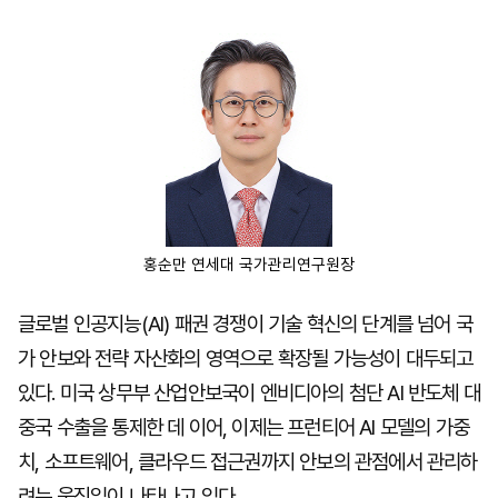
마
운
대
켓
세
학
파
동
워
문
골
프
홍순만 연세대 국가관리연구원장
글로벌 인공지능(AI) 패권 경쟁이 기술 혁신의 단계를 넘어 국
가 안보와 전략 자산화의 영역으로 확장될 가능성이 대두되고
있다. 미국 상무부 산업안보국이 엔비디아의 첨단 AI 반도체 대
중국 수출을 통제한 데 이어, 이제는 프런티어 AI 모델의 가중
치, 소프트웨어, 클라우드 접근권까지 안보의 관점에서 관리하
려는 움직임이 나타나고 있다.