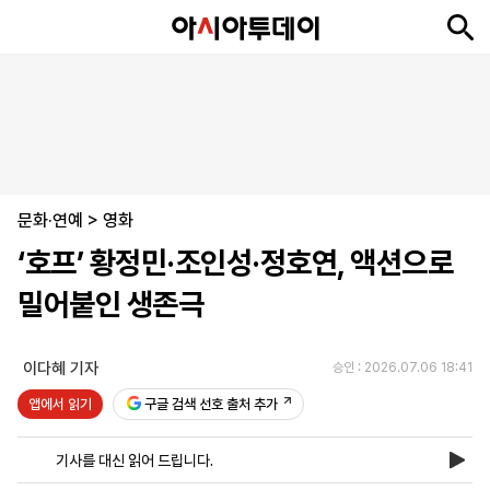
뉴
최
속
정
사
경
국
오
피
아
문
포
스
신
보
치
회
제
제
피
플
투
화
토
니
시
·
문화·연예
언
티
스
>
영화
포
‘호프’ 황정민·조인성·정호연, 액션으로
츠
밀어붙인 생존극
ENGLISH
中
Tiếng
文
Việt
이다혜 기자
승인 : 2026.07.06 18:41
앱에서 읽기
구글 검색 선호 출처 추가
지
신
후
제
회
앱
면
문
원
보
사
설
기사를 대신 읽어 드립니다.
보
구
하
24
소
치
기
독
기
시
개