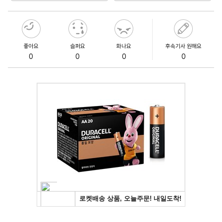
좋아요
슬퍼요
화나요
후속기사 원해요
0
0
0
0