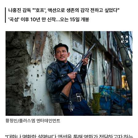
나홍진 감독 "'호프', 액션으로 생존의 감각 전하고 싶었다"
'곡성' 이후 10년 만 신작…오는 15일 개봉
마
운
대
켓
세
학
파
동
워
문
골
프
황정민/플러스엠 엔터테인먼트
"대화나 명확한 설명보다 액션을 통해 영화가 전달하고자 하는